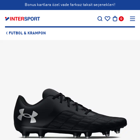
Bonus kartlara özel vade farksız taksit seçenekleri!
…
Siparişin 1-3 iş günü içerisinde kargoya teslim edilecektir.
0
Bonus kartlara özel vade farksız taksit seçenekleri!
FUTBOL & KRAMPON