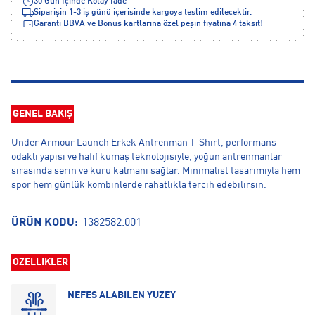
30 Gün İçinde Kolay İade
Siparişin 1-3 iş günü içerisinde kargoya teslim edilecektir.
Garanti BBVA ve Bonus kartlarına özel peşin fiyatına 4 taksit!
GENEL BAKIŞ
Under Armour Launch Erkek Antrenman T-Shirt, performans
odaklı yapısı ve hafif kumaş teknolojisiyle, yoğun antrenmanlar
sırasında serin ve kuru kalmanı sağlar. Minimalist tasarımıyla hem
spor hem günlük kombinlerde rahatlıkla tercih edebilirsin.
ÜRÜN KODU:
1382582.001
ÖZELLİKLER
NEFES ALABİLEN YÜZEY