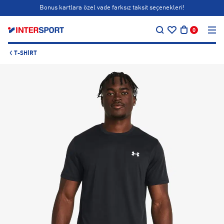
Bonus kartlara özel vade farksız taksit seçenekleri!
…
Siparişin 1-3 iş günü içerisinde kargoya teslim edilecektir.
0
Bonus kartlara özel vade farksız taksit seçenekleri!
T-SHIRT