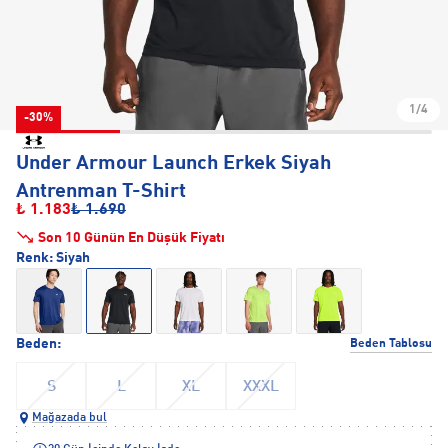
1/4
-30%
Under Armour Launch Erkek Siyah
Antrenman T-Shirt
₺ 1.183
₺ 1.690
Son 10 Günün En Düşük Fiyatı
Renk:
Siyah
Beden:
Beden Tablosu
S
L
XL
XXXL
Mağazada bul