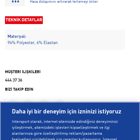
Hava dolaşımını artırarak terlemeyi önler.
TEKNİK DETAYLAR
Materyal:
94% Polyester, 6% Elastan
MÜŞTERİ İLİŞKİLERİ
444 37 36
BİZİ TAKİP EDİN
Daha iyi bir deneyim için izninizi istiyoruz
Intersport olarak, internet sitemizde edindiğiniz deneyiminizi
iyileştirmek, sitemizdeki işlevleri kişiselleştirmek ve ilgi
alanlarınıza göre özelleştirilmiş reklam/pazarlama
KURUMSAL
faaliyetleri yürütebilmek için çerezler kullanıyoruz. İnternet