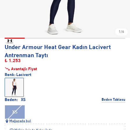
1/6
Under Armour Heat Gear Kadın Lacivert
Antrenman Taytı
₺ 1.253
Avantajlı Fiyat
Renk:
Lacivert
Beden:
XS
Beden Tablosu
XS
Mağazada bul