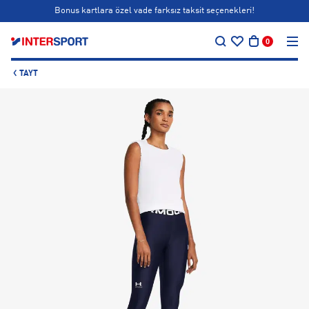
Bonus kartlara özel vade farksız taksit seçenekleri!
…
Siparişin 1-3 iş günü içerisinde kargoya teslim edilecektir.
0
Bonus kartlara özel vade farksız taksit seçenekleri!
TAYT