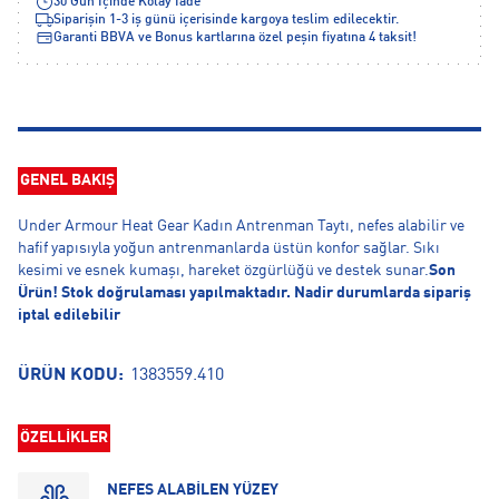
30 Gün İçinde Kolay İade
Siparişin 1-3 iş günü içerisinde kargoya teslim edilecektir.
Garanti BBVA ve Bonus kartlarına özel peşin fiyatına 4 taksit!
GENEL BAKIŞ
Under Armour Heat Gear Kadın Antrenman Taytı, nefes alabilir ve
hafif yapısıyla yoğun antrenmanlarda üstün konfor sağlar. Sıkı
kesimi ve esnek kumaşı, hareket özgürlüğü ve destek sunar.
Son
Ürün! Stok doğrulaması yapılmaktadır. Nadir durumlarda sipariş
iptal edilebilir
ÜRÜN KODU:
1383559.410
ÖZELLİKLER
NEFES ALABİLEN YÜZEY