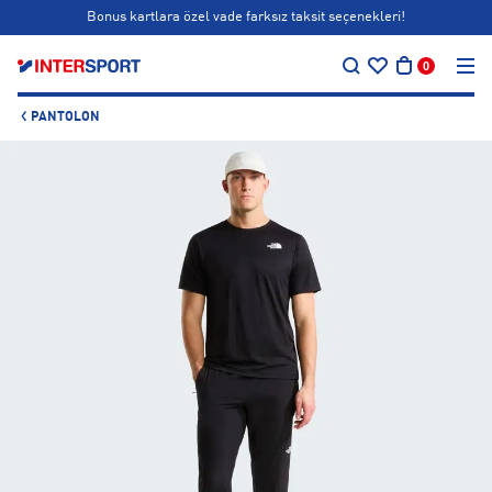
Bonus kartlara özel vade farksız taksit seçenekleri!
…
Siparişin 1-3 iş günü içerisinde kargoya teslim edilecektir.
0
Bonus kartlara özel vade farksız taksit seçenekleri!
PANTOLON