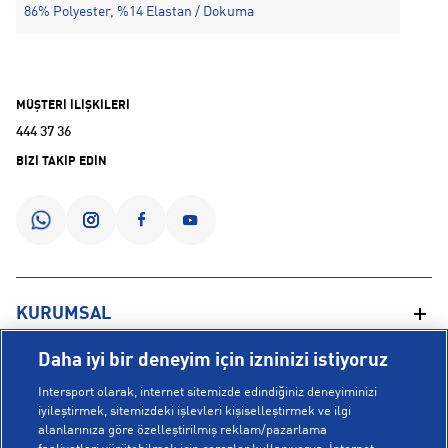
86% Polyester, %14 Elastan / Dokuma
MÜŞTERİ İLİŞKİLERİ
444 37 36
BİZİ TAKİP EDİN
KURUMSAL
Daha iyi bir deneyim için izninizi istiyoruz
Hakkımızda
YARDIM
Intersport olarak, internet sitemizde edindiğiniz deneyiminizi
Mağazalarımız
iyileştirmek, sitemizdeki işlevleri kişiselleştirmek ve ilgi
alanlarınıza göre özelleştirilmiş reklam/pazarlama
Bilgi Toplumu Hizmetleri
Sipariş Takibi