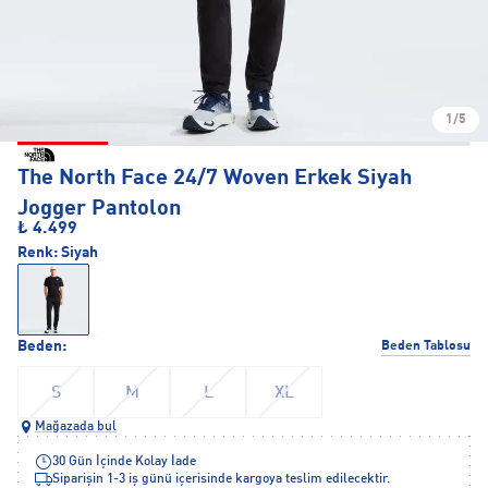
1/5
The North Face 24/7 Woven Erkek Siyah
Jogger Pantolon
₺ 4.499
Renk:
Siyah
Beden:
Beden Tablosu
S
M
L
XL
Mağazada bul
30 Gün İçinde Kolay İade
Siparişin 1-3 iş günü içerisinde kargoya teslim edilecektir.