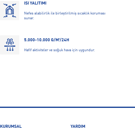
ISI YALITIMI
Nefes alabilirlik ile birleştirilmiş sıcaklık koruması
sunar.
5.000-10.000 G/M²/24H
Hafif aktiviteler ve soğuk hava için uygundur.
DRI-FIT
Terin cilt yüzeyinden hızla uzaklaştırılmasını sağlayarak
kuru ve konforlu kalmanıza yardımcı olur.
UV KORUMASI
Güneş ışınlarına karşı koruma sağlar.
KURUMSAL
YARDIM