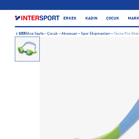
…
ERKEK
KADIN
ÇOCUK
MARK
GERİ
Ana Sayfa
Çocuk
Aksesuar
Spor Ekipmanları
Tecno Pro Sha