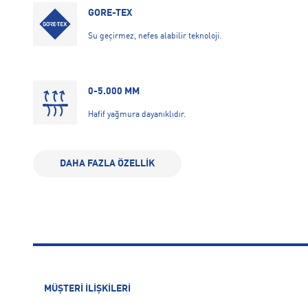
GORE-TEX
Su geçirmez, nefes alabilir teknoloji.
0-5.000 MM
Hafif yağmura dayanıklıdır.
DAHA FAZLA ÖZELLİK
ANTİBAKTERİYEL KUMAŞ
Terlemeden kaynaklanan koku ve bakterileri engeller.
BAŞLANGIÇ SEVİYESİ (AMATÖR)
Yeni başlayan sporcular için idealdir.
MÜŞTERİ İLİŞKİLERİ