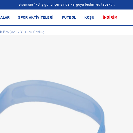
Siparişin 1-3 iş günü içerisinde kargoya teslim edilecektir.
Bonus kartlara özel vade farksız taksit seçenekleri!
ALAR
SPOR AKTİVİTELERİ
FUTBOL
KOŞU
İNDİRİM
Siparişin 1-3 iş günü içerisinde kargoya teslim edilecektir.
rk Pro Çocuk Yüzücü Gözlüğü
Bonus kartlara özel vade farksız taksit seçenekleri!
Siparişin 1-3 iş günü içerisinde kargoya teslim edilecektir.
Bonus kartlara özel vade farksız taksit seçenekleri!