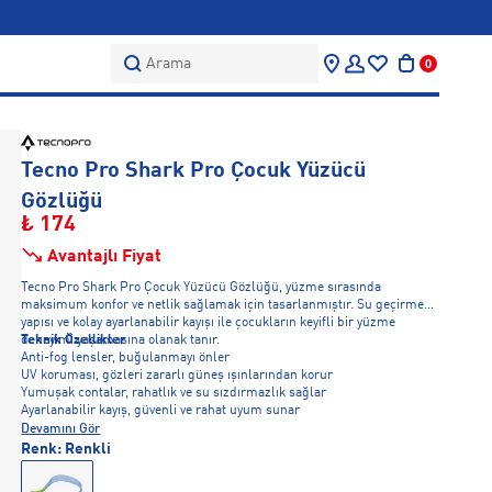
Arama
0
Tecno Pro Shark Pro Çocuk Yüzücü
Gözlüğü
₺ 174
Avantajlı Fiyat
Tecno Pro Shark Pro Çocuk Yüzücü Gözlüğü, yüzme sırasında
maksimum konfor ve netlik sağlamak için tasarlanmıştır. Su geçirmez
yapısı ve kolay ayarlanabilir kayışı ile çocukların keyifli bir yüzme
deneyimi yaşamasına olanak tanır.
Teknik Özellikler
Anti-fog lensler, buğulanmayı önler
UV koruması, gözleri zararlı güneş ışınlarından korur
Yumuşak contalar, rahatlık ve su sızdırmazlık sağlar
Ayarlanabilir kayış, güvenli ve rahat uyum sunar
Devamını Gör
Renk:
Renkli