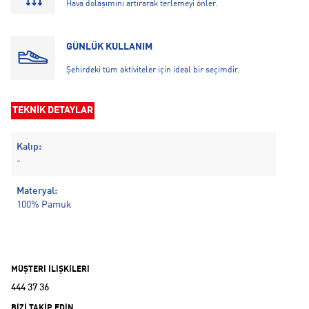
Hava dolaşımını artırarak terlemeyi önler.
GÜNLÜK KULLANIM
Şehirdeki tüm aktiviteler için ideal bir seçimdir.
TEKNİK DETAYLAR
Kalıp:
-
Materyal:
100% Pamuk
MÜŞTERİ İLİŞKİLERİ
444 37 36
BİZİ TAKİP EDİN