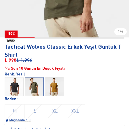
1/4
-50%
Tactical Wolves Classic Erkek Yeşil Günlük T-
Shirt
₺ 998
₺ 1.996
Son 10 Günün En Düşük Fiyatı
Renk:
Yeşil
Beden:
M
L
XL
XXL
Mağazada bul