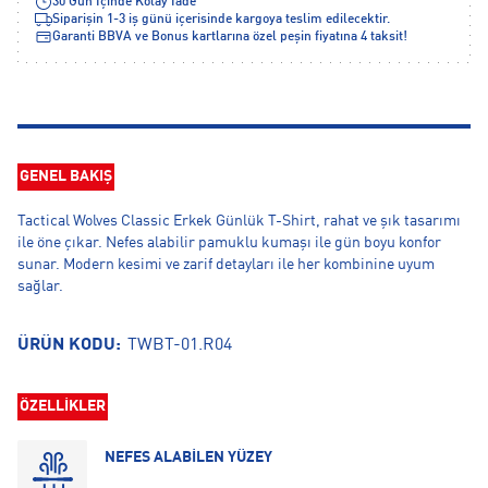
30 Gün İçinde Kolay İade
Siparişin 1-3 iş günü içerisinde kargoya teslim edilecektir.
Garanti BBVA ve Bonus kartlarına özel peşin fiyatına 4 taksit!
GENEL BAKIŞ
Tactical Wolves Classic Erkek Günlük T-Shirt, rahat ve şık tasarımı
ile öne çıkar. Nefes alabilir pamuklu kumaşı ile gün boyu konfor
sunar. Modern kesimi ve zarif detayları ile her kombinine uyum
sağlar.
ÜRÜN KODU:
TWBT-01.R04
ÖZELLİKLER
NEFES ALABİLEN YÜZEY