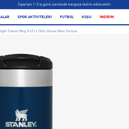
Siparişin 1-3 iş günü içerisinde kargoya teslim edilecektir.
Bonus kartlara özel vade farksız taksit seçenekleri!
ALAR
SPOR AKTİVİTELERİ
FUTBOL
KOŞU
İNDİRİM
Siparişin 1-3 iş günü içerisinde kargoya teslim edilecektir.
light Transit Mug 0.47 Lt 16Oz Unisex Mavi Termos
Bonus kartlara özel vade farksız taksit seçenekleri!
Siparişin 1-3 iş günü içerisinde kargoya teslim edilecektir.
Bonus kartlara özel vade farksız taksit seçenekleri!