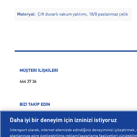
Materyal:
Çift duvarlı vakum yalıtımı, 18/8 paslanmaz çelik
MÜŞTERİ İLİŞKİLERİ
444 37 36
BİZİ TAKİP EDİN
Daha iyi bir deneyim için izninizi istiyoruz
Intersport olarak, internet sitemizde edindiğiniz deneyiminizi iyileştirmek, s
alanlarınıza göre özelleştirilmiş reklam/pazarlama faaliyetleri yürütebilme