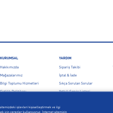
KURUMSAL
YARDIM
Hakkımızda
Sipariş Takibi
Mağazalarımız
İptal & İade
Bilgi Toplumu Hizmetleri
Sıkça Sorulan Sorular
Gizlilik Politikası
Yetkili Servis Listesi
İşlem Rehberi
Bize Ulaşın
itemizdeki işlevleri kişiselleştirmek ve ilgi
Kampanyalar
k için çerezler kullanıyoruz. İnternet sitemizin