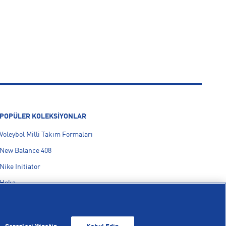
POPÜLER KOLEKSİYONLAR
Voleybol Milli Takım Formaları
New Balance 408
Nike Initiator
Hoka
On Cloudmonster
adidas F50