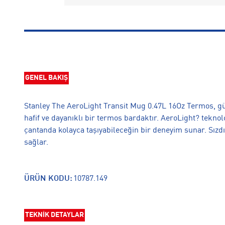
GENEL BAKIŞ
Stanley The AeroLight Transit Mug 0.47L 16Oz Termos, gü
hafif ve dayanıklı bir termos bardaktır. AeroLight? teknolo
çantanda kolayca taşıyabileceğin bir deneyim sunar. Sızdı
sağlar.
ÜRÜN KODU:
10787.149
TEKNİK DETAYLAR