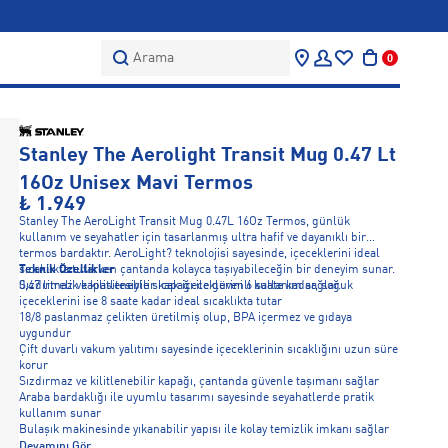
Arama
0
Stanley The Aerolight Transit Mug 0.47 Lt
16Oz Unisex Mavi Termos
₺ 1.949
Stanley The AeroLight Transit Mug 0.47L 16Oz Termos, günlük
kullanım ve seyahatler için tasarlanmış ultra hafif ve dayanıklı bir
termos bardaktır. AeroLight? teknolojisi sayesinde, içeceklerini ideal
sıcaklıkta tutarken çantanda kolayca taşıyabileceğin bir deneyim sunar.
Teknik Özellikler
Sızdırmaz ve kilitlenebilir kapağı ile güvenli kullanım sağlar.
0,47 litrelik kapasitesiyle sıcak içeceklerini 6 saate kadar, soğuk
içeceklerini ise 8 saate kadar ideal sıcaklıkta tutar
18/8 paslanmaz çelikten üretilmiş olup, BPA içermez ve gıdaya
uygundur
Çift duvarlı vakum yalıtımı sayesinde içeceklerinin sıcaklığını uzun süre
korur
Sızdırmaz ve kilitlenebilir kapağı, çantanda güvenle taşımanı sağlar
Araba bardaklığı ile uyumlu tasarımı sayesinde seyahatlerde pratik
kullanım sunar
Bulaşık makinesinde yıkanabilir yapısı ile kolay temizlik imkanı sağlar
Devamını Gör