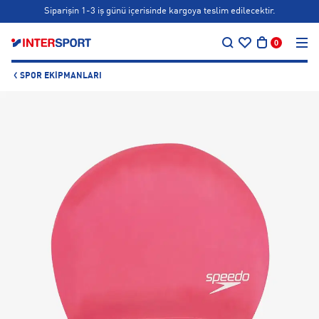
Siparişin 1-3 iş günü içerisinde kargoya teslim edilecektir.
…
Bonus kartlara özel vade farksız taksit seçenekleri!
0
Siparişin 1-3 iş günü içerisinde kargoya teslim edilecektir.
SPOR EKIPMANLARI
Bonus kartlara özel vade farksız taksit seçenekleri!