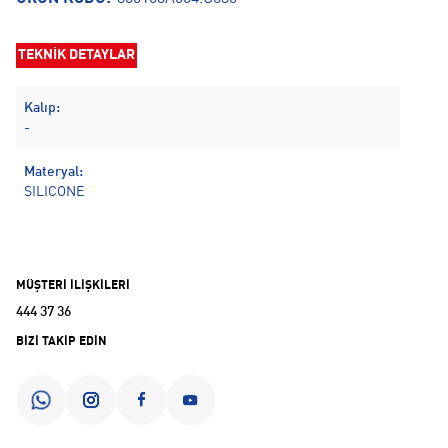
TEKNİK DETAYLAR
Kalıp:
-
Materyal:
SILICONE
MÜŞTERİ İLİŞKİLERİ
444 37 36
BİZİ TAKİP EDİN