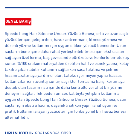
GENEL BAKIŞ
Speedo Long Hair Silicone Unisex Yüzücü Bonesi, orta ve uzun saçlı
yüzücüler için geliştirilen, havuz antrenmanı, fitness yüzmesi ve
düzenli yüzme kullanımı için uygun silikon yüzücü bonesidir. Uzun
saçların bone içine daha rahat yerleştirilebilmesi için ekstra alan
sağlayan özel formu, baş çevresinde pürüzsüz ve konforlu bir oturuş
sunar. %100 silikon materyalden üretilen hafif ve esnek yapısı, kolay
takılıp çıkarılabilir kullanım sağlarken saça takılma ve çekme
hissini azaltmaya yardımcı olur. Lateks içermeyen yapısı hassas
kullanıcılar için avantaj sunar; saçı klor temasına karşı korumaya
destek olan tasarımı su içinde daha kontrollü ve rahat bir yüzme
deneyimi sağlar. Tek beden unisex kalıbıyla yetişkin kullanıma
uygun olan Speedo Long Hair Silicone Unisex Yüzücü Bonesi, uzun
saçlar için ekstra hacim, dayanıklı silikon yapı, rahat uyum ve
pratik kullanım arayan yüzücüler için fonksiyonel bir havuz bonesi
alternatifidir.
ÜRÜN KODU:
806168A064.O030