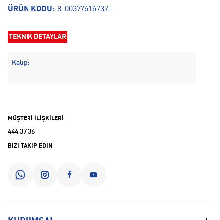
ÜRÜN KODU:
8-00377616737.-
TEKNİK DETAYLAR
Kalıp:
-
MÜŞTERİ İLİŞKİLERİ
444 37 36
BİZİ TAKİP EDİN