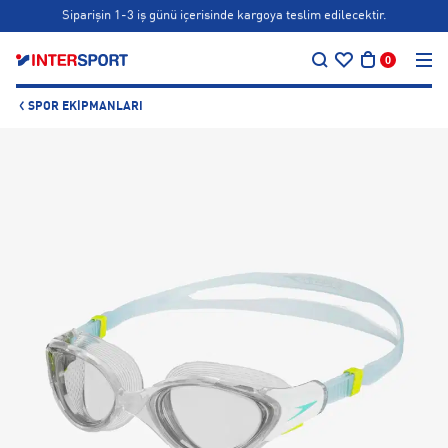
Siparişin 1-3 iş günü içerisinde kargoya teslim edilecektir.
…
Bonus kartlara özel vade farksız taksit seçenekleri!
0
Siparişin 1-3 iş günü içerisinde kargoya teslim edilecektir.
SPOR EKIPMANLARI
Bonus kartlara özel vade farksız taksit seçenekleri!