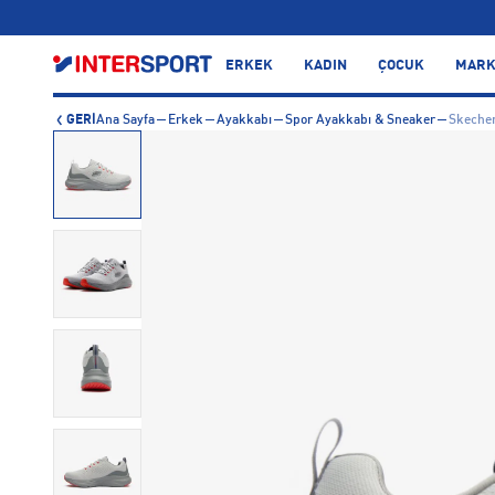
…
ERKEK
KADIN
ÇOCUK
MARK
GERİ
Ana Sayfa
Erkek
Ayakkabı
Spor Ayakkabı & Sneaker
Skecher