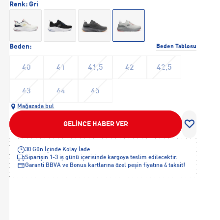
Renk:
Gri
Beden:
Beden Tablosu
40
41
41,5
42
42,5
43
44
45
Mağazada bul
GELİNCE HABER VER
30 Gün İçinde Kolay İade
Siparişin 1-3 iş günü içerisinde kargoya teslim edilecektir.
Garanti BBVA ve Bonus kartlarına özel peşin fiyatına 4 taksit!