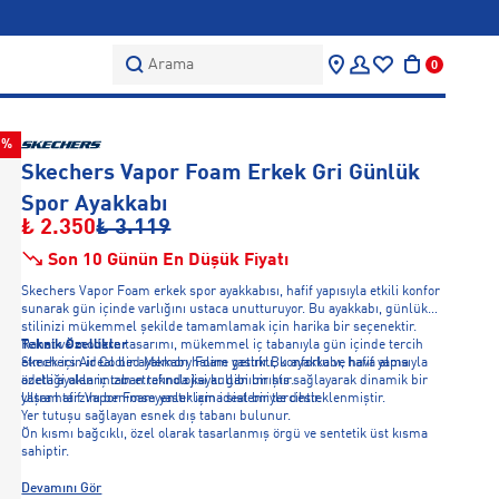
Arama
0
5%
Skechers Vapor Foam Erkek Gri Günlük
Spor Ayakkabı
₺ 2.350
₺ 3.119
Son 10 Günün En Düşük Fiyatı
Skechers Vapor Foam erkek spor ayakkabısı, hafif yapısıyla etkili konfor
sunarak gün içinde varlığını ustaca unutturuyor. Bu ayakkabı, günlük
stilinizi mükemmel şekilde tamamlamak için harika bir seçenektir.
Rahat ve modern tasarımı, mükemmel iç tabanıyla gün içinde tercih
Teknik Özellikler
etmek için ideal bir ayakkabı haline getirir.Bu ayakkabı, hafif yapısıyla
Skechers Air Cooled Memory Foam yastıklı, konforlu ve hava alma
adeta ayaklarınızın etrafında kayar gibi bir his sağlayarak dinamik bir
özelliği olan iç taban teknolojisi kullanılmıştır.
yaşam tarzını benimseyenler için ideal bir tercihtir.
Ultra hafif Vapor Foam yastıklama sistemiyle desteklenmiştir.
Yer tutuşu sağlayan esnek dış tabanı bulunur.
Ön kısmı bağcıklı, özel olarak tasarlanmış örgü ve sentetik üst kısma
sahiptir.
Devamını Gör