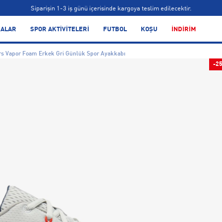
Siparişin 1-3 iş günü içerisinde kargoya teslim edilecektir.
Bonus kartlara özel vade farksız taksit seçenekleri!
ALAR
SPOR AKTİVİTELERİ
FUTBOL
KOŞU
İNDİRİM
Siparişin 1-3 iş günü içerisinde kargoya teslim edilecektir.
s Vapor Foam Erkek Gri Günlük Spor Ayakkabı
Bonus kartlara özel vade farksız taksit seçenekleri!
-2