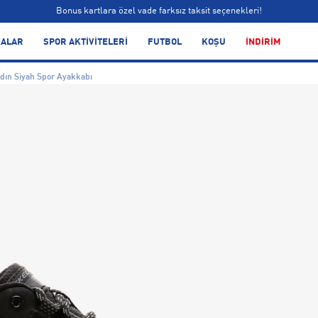
Bonus kartlara özel vade farksız taksit seçenekleri!
Siparişin 1-3 iş günü içerisinde kargoya teslim edilecektir.
ALAR
SPOR AKTİVİTELERİ
FUTBOL
KOŞU
İNDİRİM
Bonus kartlara özel vade farksız taksit seçenekleri!
dın Siyah Spor Ayakkabı