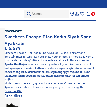
Arama
0
Skechers Escape Plan Kadın Siyah Spor
Ayakkabı
₺ 5.599
Skechers Escape Plan Kadın Spor Ayakkabı, yüksek performans
gereksinimlerini karşılayan ve rahatlık sunan özel bir modeldir. Hem
koşularda hem de günlük aktivitelerde rahatlıkla kullanılabilen bu
ayakkabı, hafif yapısı ve şık tasarımıyla dikkat çeker. Ayakkabının özel
Teknik Özellikler
tabanı, koşu sırasında ayaklarınızı destekler ve her adımda mükemmel
Hafif yapısı, uzun süreli kullanımlarda bile ayakları yormaz.
esneklik sağlar. Skechers teknolojisi, ayak sağlığını düşünerek
Esnek taban, her türlü zeminde mükemmel denge ve esneklik sunar.
tasarlanmış bu modelde her adımda maksimum konfor sunar.
Ortopedik taban desteği, ayak sağlığını korur ve uzun süreli rahatlık
sağlar.
Modern ve şık tasarımı, spor aktivitelerinde şıklığınızı tamamlar.
Ayakları serin tutan nefes alabilen üst yüzey, terlemeyi engeller.
Devamını Gör
Renk:
Siyah