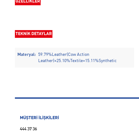
ÖZELLİKLER
TEKNİK DETAYLAR
Materyal:
59.79%Leather(Cow Action
Leather)+25.10%Textile+15.11%Synthetic
MÜŞTERİ İLİŞKİLERİ
444 37 36