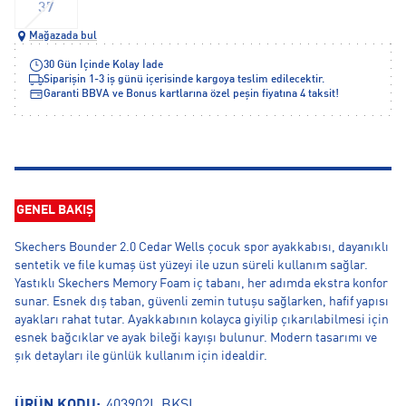
37
Mağazada bul
30 Gün İçinde Kolay İade
Siparişin 1-3 iş günü içerisinde kargoya teslim edilecektir.
Garanti BBVA ve Bonus kartlarına özel peşin fiyatına 4 taksit!
GENEL BAKIŞ
Skechers Bounder 2.0 Cedar Wells çocuk spor ayakkabısı, dayanıklı
sentetik ve file kumaş üst yüzeyi ile uzun süreli kullanım sağlar.
Yastıklı Skechers Memory Foam iç tabanı, her adımda ekstra konfor
sunar. Esnek dış taban, güvenli zemin tutuşu sağlarken, hafif yapısı
ayakları rahat tutar. Ayakkabının kolayca giyilip çıkarılabilmesi için
esnek bağcıklar ve ayak bileği kayışı bulunur. Modern tasarımı ve
şık detayları ile günlük kullanım için idealdir.
ÜRÜN KODU:
403902L.BKSL