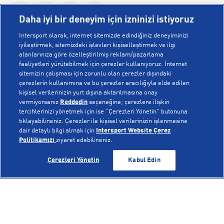
Daha iyi bir deneyim için izninizi istiyoruz
Intersport olarak, internet sitemizde edindiğiniz deneyiminizi
iyileştirmek, sitemizdeki işlevleri kişiselleştirmek ve ilgi
alanlarınıza göre özelleştirilmiş reklam/pazarlama
KURUMSAL
faaliyetleri yürütebilmek için çerezler kullanıyoruz. İnternet
sitemizin çalışması için zorunlu olan çerezler dışındaki
çerezlerin kullanımına ve bu çerezler aracılığıyla elde edilen
Hakkımızda
kişisel verilerinizin yurt dışına aktarılmasına onay
YARDIM
Mağazalarımız
vermiyorsanız
Reddedin
seçeneğine; çerezlere ilişkin
tercihlerinizi yönetmek için ise “Çerezleri Yönetin” butonuna
Bilgi Toplumu Hizmetleri
Sipariş Takibi
tıklayabilirsiniz. Çerezler ile kişisel verilerinizin işlenmesine
dair detaylı bilgi almak için
Intersport Website Çerez
POPÜLER KOLEKSİYONLAR
Gizlilik Politikası
İptal & İade
Politikamızı
ziyaret edebilirsiniz.
İşlem Rehberi
Sıkça Sorulan Sorular
Voleybol Milli Takım Formaları
GELİNCE HABER VER
GELİNCE HABER VER
Çerezleri Yönetin
Kabul Edin
Kampanyalar
Yetkili Servis Listesi
New Balance 408
© Copyright INTERSPORT 2026
Çerez Politikası
Bize Ulaşın
Nike Initiator
Üyelik Sözleşmesi
Gizlilik
Çerezler
Aydınlatma Metni
Hoka