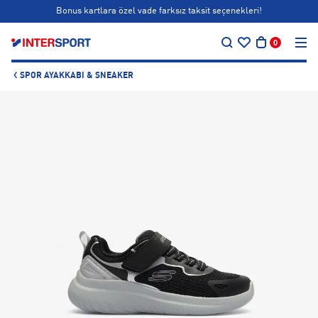
Bonus kartlara özel vade farksız taksit seçenekleri!
…
Siparişin 1-3 iş günü içerisinde kargoya teslim edilecektir.
0
Bonus kartlara özel vade farksız taksit seçenekleri!
SPOR AYAKKABI & SNEAKER