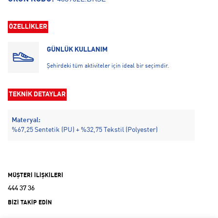
ÖZELLİKLER
GÜNLÜK KULLANIM
Şehirdeki tüm aktiviteler için ideal bir seçimdir.
TEKNİK DETAYLAR
Materyal:
%67,25 Sentetik (PU) + %32,75 Tekstil (Polyester)
MÜŞTERİ İLİŞKİLERİ
444 37 36
BİZİ TAKİP EDİN