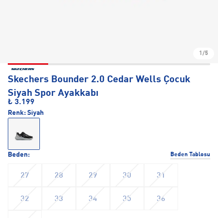
1/5
Skechers Bounder 2.0 Cedar Wells Çocuk
Siyah Spor Ayakkabı
₺ 3.199
Renk:
Siyah
Beden:
Beden Tablosu
27
28
29
30
31
32
33
34
35
36