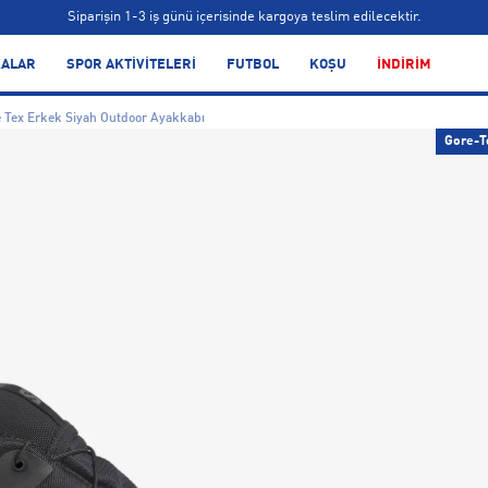
Siparişin 1-3 iş günü içerisinde kargoya teslim edilecektir.
Bonus kartlara özel vade farksız taksit seçenekleri!
ALAR
SPOR AKTİVİTELERİ
FUTBOL
KOŞU
İNDİRİM
Siparişin 1-3 iş günü içerisinde kargoya teslim edilecektir.
e Tex Erkek Siyah Outdoor Ayakkabı
Bonus kartlara özel vade farksız taksit seçenekleri!
Gore-T
Siparişin 1-3 iş günü içerisinde kargoya teslim edilecektir.
Bonus kartlara özel vade farksız taksit seçenekleri!