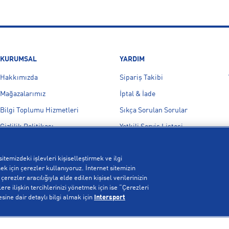
KURUMSAL
YARDIM
Hakkımızda
Sipariş Takibi
Mağazalarımız
İptal & İade
Bilgi Toplumu Hizmetleri
Sıkça Sorulan Sorular
Gizlilik Politikası
Yetkili Servis Listesi
İşlem Rehberi
Bize Ulaşın
itemizdeki işlevleri kişiselleştirmek ve ilgi
Kampanyalar
k için çerezler kullanıyoruz. İnternet sitemizin
Çerez Politikası
erezler aracılığıyla elde edilen kişisel verilerinizin
re ilişkin tercihlerinizi yönetmek için ise “Çerezleri
Aydınlatma Metni
esine dair detaylı bilgi almak için
Intersport
Çerez Ayarları