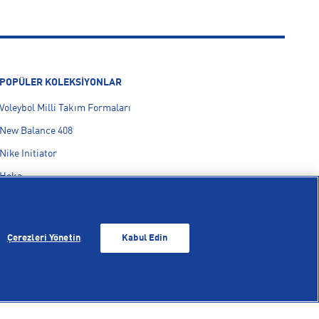
POPÜLER KOLEKSİYONLAR
Voleybol Milli Takım Formaları
New Balance 408
Nike Initiator
Hoka
On Cloudmonster
adidas F50
Çerezleri Yönetin
Kabul Edin