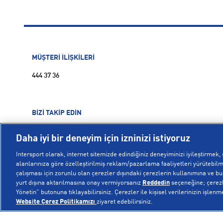
MÜŞTERİ İLİŞKİLERİ
444 37 36
BİZİ TAKİP EDİN
Daha iyi bir deneyim için izninizi istiyoruz
Intersport olarak, internet sitemizde edindiğiniz deneyiminizi iyileştirmek, s
alanlarınıza göre özelleştirilmiş reklam/pazarlama faaliyetleri yürütebilme
çalışması için zorunlu olan çerezler dışındaki çerezlerin kullanımına ve bu ç
yurt dışına aktarılmasına onay vermiyorsanız
Reddedin
seçeneğine; çerezle
Yönetin” butonuna tıklayabilirsiniz. Çerezler ile kişisel verilerinizin işlenm
Website Çerez Politikamızı
ziyaret edebilirsiniz.