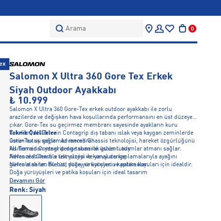
Arama
0
ex
Salomon X Ultra 360 Gore Tex Erkek
Siyah Outdoor Ayakkabı
₺ 10.999
Salomon X Ultra 360 Gore-Tex erkek outdoor ayakkabı ile zorlu
arazilerde ve değişken hava koşullarında performansını en üst düzeye
çıkar. Gore-Tex su geçirmez membranı sayesinde ayakların kuru
kalırken, All Terrain Contagrip dış tabanı ıslak veya kaygan zeminlerde
Teknik Özellikler
üstün tutuş sağlar. Advanced Chassis teknolojisi, hareket özgürlüğünü
Gore-Tex su geçirmez membran
kısıtlamadan yanal denge sunarak güvenli adımlar atmanı sağlar.
All Terrain Contagrip dış taban ile üstün tutuş
Nefes alabilen file üst yüzeyi ve koruyucu kaplamalarıyla ayağını
Advanced Chassis teknolojisi ile yanal denge
güvenle sarar. Bu bot, doğa yürüyüşleri ve patika koşuları için idealdir.
Nefes alabilen file üst yüzey ve koruyucu kaplamalar
Doğa yürüyüşleri ve patika koşuları için ideal tasarım
Devamını Gör
Renk:
Siyah