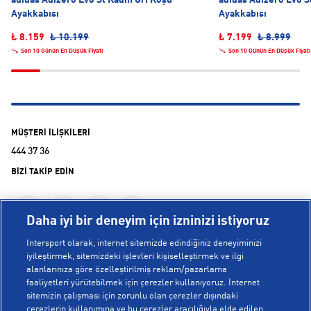
Ayakkabısı
Ayakkabısı
₺ 8.159
₺ 10.199
₺ 7.199
₺ 8.999
Son 10 Günün En Düşük Fiyatı
Son 10 Günün En Düşük Fiyatı
MÜŞTERİ İLİŞKİLERİ
444 37 36
BİZİ TAKİP EDİN
Daha iyi bir deneyim için izninizi istiyoruz
Intersport olarak, internet sitemizde edindiğiniz deneyiminizi
iyileştirmek, sitemizdeki işlevleri kişiselleştirmek ve ilgi
alanlarınıza göre özelleştirilmiş reklam/pazarlama
KURUMSAL
faaliyetleri yürütebilmek için çerezler kullanıyoruz. İnternet
sitemizin çalışması için zorunlu olan çerezler dışındaki
çerezlerin kullanımına ve bu çerezler aracılığıyla elde edilen