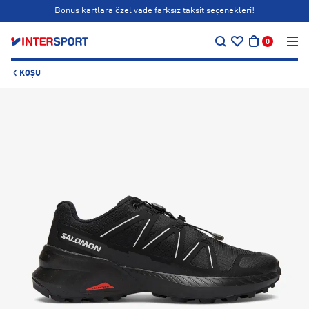
Bonus kartlara özel vade farksız taksit seçenekleri!
…
Siparişin 1-3 iş günü içerisinde kargoya teslim edilecektir.
0
Bonus kartlara özel vade farksız taksit seçenekleri!
KOŞU