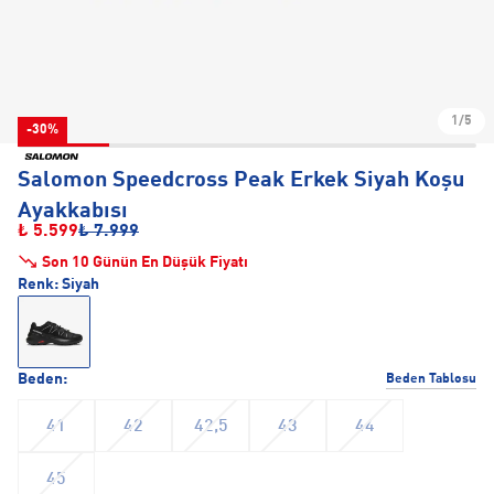
1/5
-30%
Salomon Speedcross Peak Erkek Siyah Koşu
Ayakkabısı
₺ 5.599
₺ 7.999
Son 10 Günün En Düşük Fiyatı
Renk:
Siyah
Beden:
Beden Tablosu
41
42
42,5
43
44
45