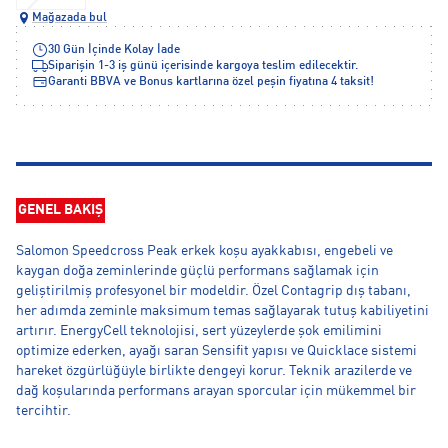
Mağazada bul
30 Gün İçinde Kolay İade
Siparişin 1-3 iş günü içerisinde kargoya teslim edilecektir.
Garanti BBVA ve Bonus kartlarına özel peşin fiyatına 4 taksit!
GENEL BAKIŞ
Salomon Speedcross Peak erkek koşu ayakkabısı, engebeli ve
kaygan doğa zeminlerinde güçlü performans sağlamak için
geliştirilmiş profesyonel bir modeldir. Özel Contagrip dış tabanı,
her adımda zeminle maksimum temas sağlayarak tutuş kabiliyetini
artırır. EnergyCell teknolojisi, sert yüzeylerde şok emilimini
optimize ederken, ayağı saran Sensifit yapısı ve Quicklace sistemi
hareket özgürlüğüyle birlikte dengeyi korur. Teknik arazilerde ve
dağ koşularında performans arayan sporcular için mükemmel bir
tercihtir.