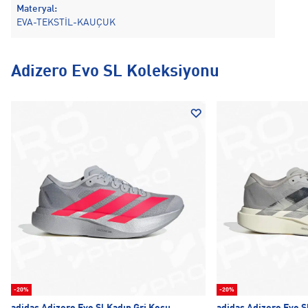
Materyal:
EVA-TEKSTİL-KAUÇUK
Adizero Evo SL Koleksiyonu
-20%
-20%
adidas Adizero Evo Sl Kadın Gri Koşu
adidas Adizero Evo S