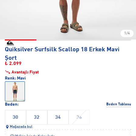
1/4
Quiksilver Surfsilk Scallop 18 Erkek Mavi
Şort
₺ 2.099
Avantajlı Fiyat
Renk:
Mavi
Beden:
Beden Tablosu
30
32
34
36
Mağazada bul