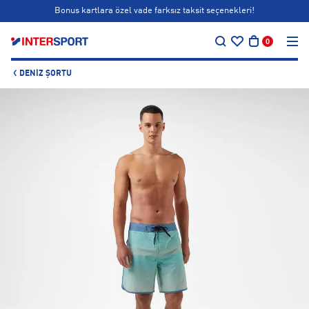
Bonus kartlara özel vade farksız taksit seçenekleri!
…
Siparişin 1-3 iş günü içerisinde kargoya teslim edilecektir.
0
Bonus kartlara özel vade farksız taksit seçenekleri!
DENIZ ŞORTU