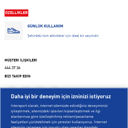
ÖZELLİKLER
GÜNLÜK KULLANIM
Şehirdeki tüm aktiviteler için ideal bir seçimdir.
MÜŞTERİ İLİŞKİLERİ
444 37 36
BİZİ TAKİP EDİN
Daha iyi bir deneyim için izninizi istiyoruz
Intersport olarak, internet sitemizde edindiğiniz deneyiminizi
iyileştirmek, sitemizdeki işlevleri kişiselleştirmek ve ilgi
alanlarınıza göre özelleştirilmiş reklam/pazarlama
KURUMSAL
faaliyetleri yürütebilmek için çerezler kullanıyoruz. İnternet
sitemizin çalışması için zorunlu olan çerezler dışındaki