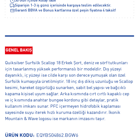
30 Gün İçinde Kolay İade
Siparişin 1-3 iş günü içerisinde kargoya teslim edilecektir.
Garanti BBVA ve Bonus kartlarına özel peşin fiyatına 4 taksit!
GENEL BAKIŞ
Quiksilver Surfsilk Scallop 18 Erkek Şort, deniz ve sörf tutkunları
için tasarlanmış yüksek performanslı bir modeldir. Dış yüzeyi
dayanıklı, iç yüzeyi ise cilde karşı son derece yumuşak olan özel
Surfsilk kumaşıyla üretilmiştir. 18 inç dış dikiş uzunluğu ve Scallop
kesimi, hareket özgürlüğü sunarken, sabit bel yapısı ve bağcıklı
kapama kişisel uyum sağlar. Arka kısmında cırt cırtlı kapaklı cep
ve iç kısmında anahtar bungee kordonu gibi detaylar, pratik
kullanım imkanı sunar. PFC içermeyen hidrofobik kaplaması
sayesinde suyu iterek hızlı kuruma özelliği kazandırır. İkonik
Mountain & Wave logosu ise markanın imzasını taşır.
ÜRÜN KODU:
EQYBS04862.BGW6