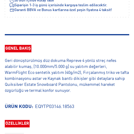
30 Gün İçinde Kolay İade
Siparişin 1-3 iş günü içerisinde kargoya teslim edilecektir.
Garanti BBVA ve Bonus kartlarına özel peşin fiyatına 4 taksit!
GENEL BAKIŞ
Geri dönüştürülmüş düz dokuma Repreve 4 yönlü streç nefes
alabilir kumaş, [10.000mm/5.000 g] su yalıtım değerleri,
WarmFlight Eco sentetik yalıtım (40g/m2), Fırçalanmış triko ve tafta
kombinasyonu astar ve Kaynak bantlı dikişler gibi detaylara sahip
Quiksilver Estate Snowboard Pantolonu, mükemmel hareket
özgürlüğü ve termal konfor sunuyor.
ÜRÜN KODU:
EQYTP03146.18563
ÖZELLİKLER