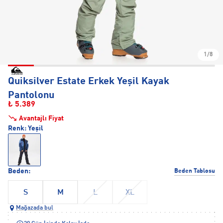
1/8
Quiksilver Estate Erkek Yeşil Kayak
Pantolonu
₺ 5.389
Avantajlı Fiyat
Renk:
Yeşil
Beden:
Beden Tablosu
S
M
L
XL
Mağazada bul