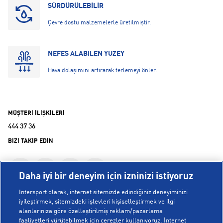
SÜRDÜRÜLEBİLİR
Çevre dostu malzemelerle üretilmiştir.
NEFES ALABİLEN YÜZEY
Hava dolaşımını artırarak terlemeyi önler.
MÜŞTERİ İLİŞKİLERİ
444 37 36
BİZİ TAKİP EDİN
Daha iyi bir deneyim için izninizi istiyoruz
Intersport olarak, internet sitemizde edindiğiniz deneyiminizi
iyileştirmek, sitemizdeki işlevleri kişiselleştirmek ve ilgi
alanlarınıza göre özelleştirilmiş reklam/pazarlama
KURUMSAL
faaliyetleri yürütebilmek için çerezler kullanıyoruz. İnternet