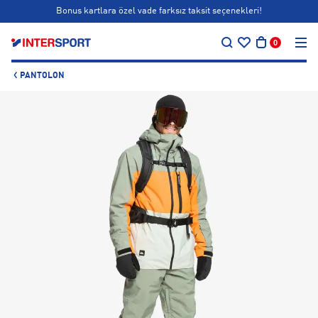
Bonus kartlara özel vade farksız taksit seçenekleri!
…
Siparişin 1-3 iş günü içerisinde kargoya teslim edilecektir.
0
Bonus kartlara özel vade farksız taksit seçenekleri!
PANTOLON