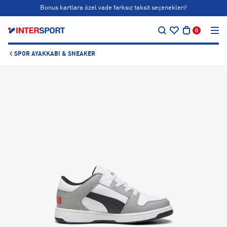
Bonus kartlara özel vade farksız taksit seçenekleri!
…
Siparişin 1-3 iş günü içerisinde kargoya teslim edilecektir.
0
Bonus kartlara özel vade farksız taksit seçenekleri!
SPOR AYAKKABI & SNEAKER