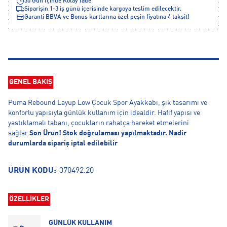
30 Gün İçinde Kolay İade
Siparişin 1-3 iş günü içerisinde kargoya teslim edilecektir.
Garanti BBVA ve Bonus kartlarına özel peşin fiyatına 4 taksit!
GENEL BAKIŞ
Puma Rebound Layup Low Çocuk Spor Ayakkabı, şık tasarımı ve
konforlu yapısıyla günlük kullanım için idealdir. Hafif yapısı ve
yastıklamalı tabanı, çocukların rahatça hareket etmelerini
sağlar.
Son Ürün! Stok doğrulaması yapılmaktadır. Nadir
durumlarda sipariş iptal edilebilir
ÜRÜN KODU:
370492.20
ÖZELLİKLER
GÜNLÜK KULLANIM