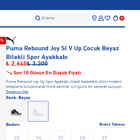
Arama
0
0%
Puma Rebound Joy Sl V Up Çocuk Beyaz
Bilekli Spor Ayakkabı
₺ 2.640
₺ 3.300
Son 10 Günün En Düşük Fiyatı
Puma Rebound Lay-Up Spor Ayakkabı, klasik basketbol stilini modern
detaylarla buluşturarak minik adımlar için güçlü bir seçenek sunuyor.
Sentetik üst yüzeyi dayanıklılık sağlarken, elastik bağcıklarla birleşen
Devamını Gör
cırt cırtlı tasarımı kolay giyilip çıkarılabilir yapı sunuyor. Kauçuk dış
Renk:
Beyaz
tabanı iz bırakmayan yapısıyla hem salon hem de dış mekan
kullanımına uygundur. PUMAnın ikonik Formstrip deseni ve No.1
logosu ise sportif kimliğini vurguluyor
Beden:
Beden Tablosu
33
34
35
28
29