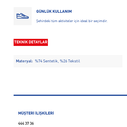
GÜNLÜK KULLANIM
Şehirdeki tüm aktiviteler için ideal bir seçimdir.
TEKNİK DETAYLAR
Materyal:
%74 Sentetik, %26 Tekstil
MÜŞTERİ İLİŞKİLERİ
444 37 36