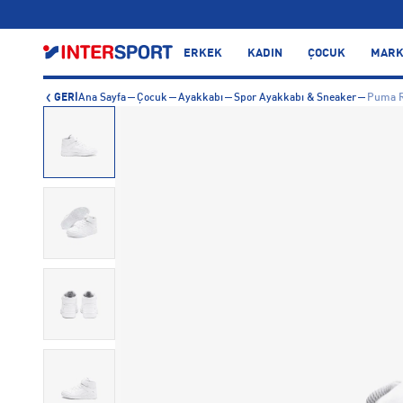
…
ERKEK
KADIN
ÇOCUK
MARK
GERİ
Ana Sayfa
Çocuk
Ayakkabı
Spor Ayakkabı & Sneaker
Puma R