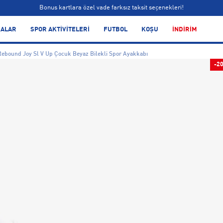
Bonus kartlara özel vade farksız taksit seçenekleri!
Siparişin 1-3 iş günü içerisinde kargoya teslim edilecektir.
ALAR
SPOR AKTİVİTELERİ
FUTBOL
KOŞU
İNDİRİM
Bonus kartlara özel vade farksız taksit seçenekleri!
ebound Joy Sl V Up Çocuk Beyaz Bilekli Spor Ayakkabı
-2