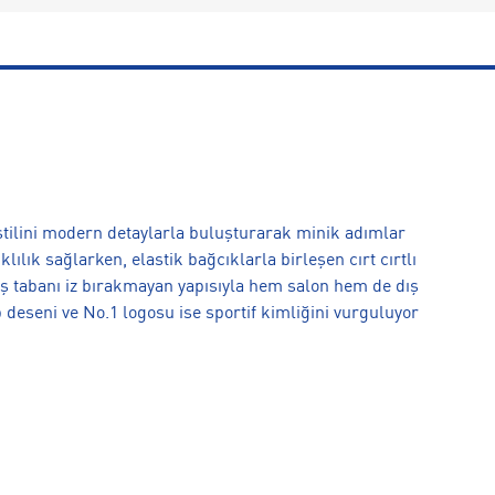
ilini modern detaylarla buluşturarak minik adımlar
lılık sağlarken, elastik bağcıklarla birleşen cırt cırtlı
dış tabanı iz bırakmayan yapısıyla hem salon hem de dış
eseni ve No.1 logosu ise sportif kimliğini vurguluyor