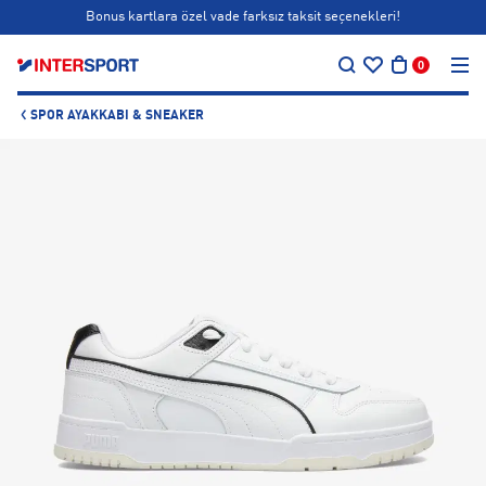
Bonus kartlara özel vade farksız taksit seçenekleri!
…
Siparişin 1-3 iş günü içerisinde kargoya teslim edilecektir.
0
Bonus kartlara özel vade farksız taksit seçenekleri!
SPOR AYAKKABI & SNEAKER