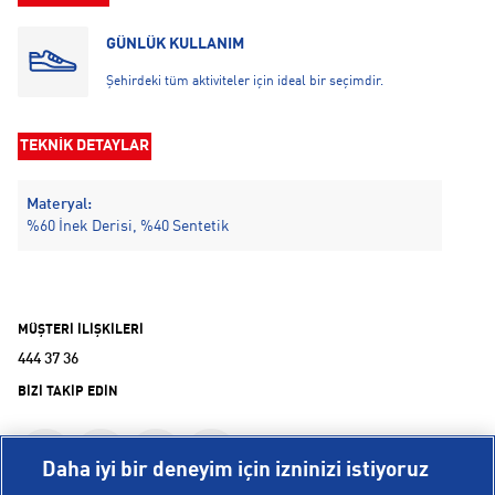
GÜNLÜK KULLANIM
Şehirdeki tüm aktiviteler için ideal bir seçimdir.
TEKNİK DETAYLAR
Materyal:
%60 İnek Derisi, %40 Sentetik
MÜŞTERİ İLİŞKİLERİ
444 37 36
BİZİ TAKİP EDİN
Daha iyi bir deneyim için izninizi istiyoruz