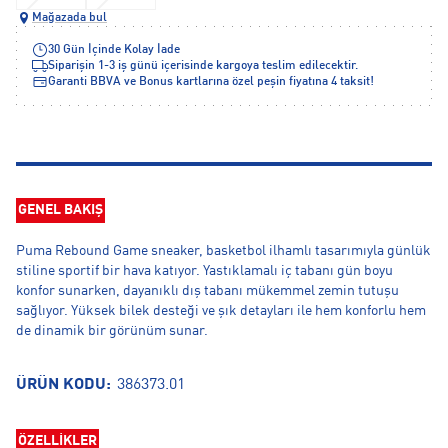
Mağazada bul
30 Gün İçinde Kolay İade
Siparişin 1-3 iş günü içerisinde kargoya teslim edilecektir.
Garanti BBVA ve Bonus kartlarına özel peşin fiyatına 4 taksit!
GENEL BAKIŞ
Puma Rebound Game sneaker, basketbol ilhamlı tasarımıyla günlük
stiline sportif bir hava katıyor. Yastıklamalı iç tabanı gün boyu
konfor sunarken, dayanıklı dış tabanı mükemmel zemin tutuşu
sağlıyor. Yüksek bilek desteği ve şık detayları ile hem konforlu hem
de dinamik bir görünüm sunar.
ÜRÜN KODU:
386373.01
ÖZELLİKLER