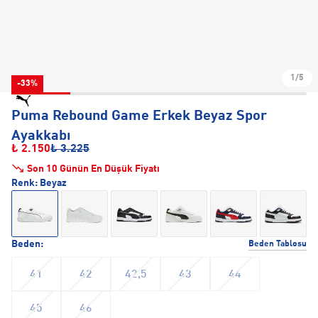
1/5
-33%
Puma Rebound Game Erkek Beyaz Spor
Ayakkabı
₺ 2.150
₺ 3.225
Son 10 Günün En Düşük Fiyatı
Renk:
Beyaz
Beden:
Beden Tablosu
41
42
42,5
43
44
45
46