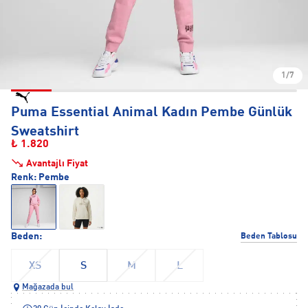
1/7
Puma Essential Animal Kadın Pembe Günlük
Sweatshirt
₺ 1.820
Avantajlı Fiyat
Renk:
Pembe
Beden:
Beden Tablosu
XS
S
M
L
Mağazada bul