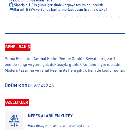
30 Gün İçinde Kolay İade
Siparişin 1-3 iş günü içerisinde kargoya teslim edilecektir.
Garanti BBVA ve Bonus kartlarına özel peşin fiyatına 4 taksit!
GENEL BAKIŞ
Puma Essential Animal Kadın Pembe Günlük Sweatshirt, zarif
pembe rengi ve yumuşak dokusuyla günlük kullanım için idealdir.
Modern tasarımı ve rahat kesimi ile hem şıklık hem de konfor sunar.
ÜRÜN KODU:
681492.48
ÖZELLİKLER
NEFES ALABİLEN YÜZEY
Hava dolaşımını artırarak terlemeyi önler.