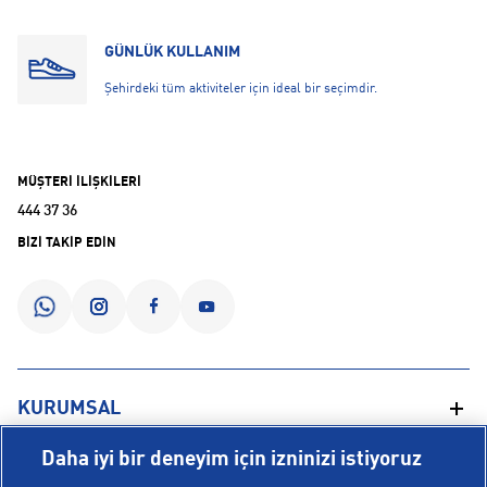
GÜNLÜK KULLANIM
Şehirdeki tüm aktiviteler için ideal bir seçimdir.
MÜŞTERİ İLİŞKİLERİ
444 37 36
BİZİ TAKİP EDİN
KURUMSAL
Daha iyi bir deneyim için izninizi istiyoruz
Hakkımızda