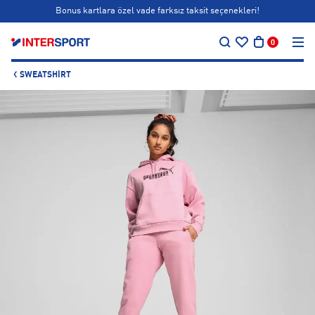
Bonus kartlara özel vade farksız taksit seçenekleri!
…
Siparişin 1-3 iş günü içerisinde kargoya teslim edilecektir.
0
Bonus kartlara özel vade farksız taksit seçenekleri!
SWEATSHIRT