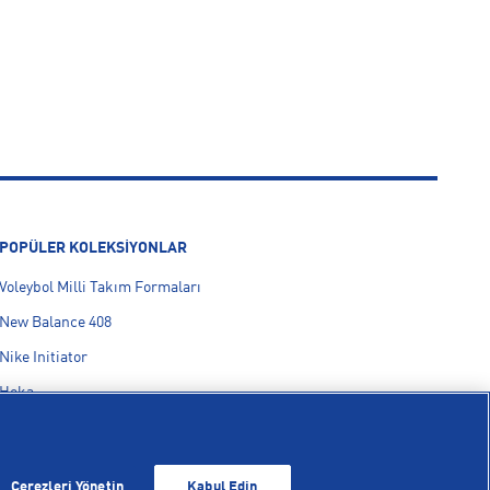
POPÜLER KOLEKSİYONLAR
Voleybol Milli Takım Formaları
New Balance 408
Nike Initiator
Hoka
On Cloudmonster
adidas F50
Çerezleri Yönetin
Kabul Edin