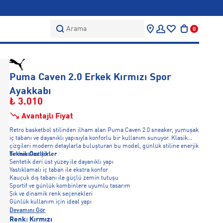
Arama
0
Puma Caven 2.0 Erkek Kırmızı Spor
Ayakkabı
₺ 3.010
Avantajlı Fiyat
Retro basketbol stilinden ilham alan Puma Caven 2.0 sneaker, yumuşak
iç tabanı ve dayanıklı yapısıyla konforlu bir kullanım sunuyor. Klasik
çizgileri modern detaylarla buluşturan bu model, günlük stiline enerjik
bir hava katıyor.
Teknik Özellikler
Sentetik deri üst yüzey ile dayanıklı yapı
Yastıklamalı iç taban ile ekstra konfor
Kauçuk dış tabanı ile güçlü zemin tutuşu
Sportif ve günlük kombinlere uyumlu tasarım
Şık ve dinamik renk seçenekleri
Günlük kullanım için ideal yapı
Devamını Gör
Renk:
Kırmızı