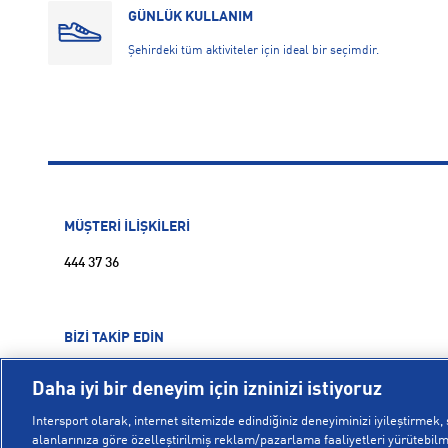
GÜNLÜK KULLANIM
Şehirdeki tüm aktiviteler için ideal bir seçimdir.
MÜŞTERİ İLİŞKİLERİ
444 37 36
BİZİ TAKİP EDİN
Daha iyi bir deneyim için izninizi istiyoruz
Intersport olarak, internet sitemizde edindiğiniz deneyiminizi iyileştirmek, s
alanlarınıza göre özelleştirilmiş reklam/pazarlama faaliyetleri yürütebilme