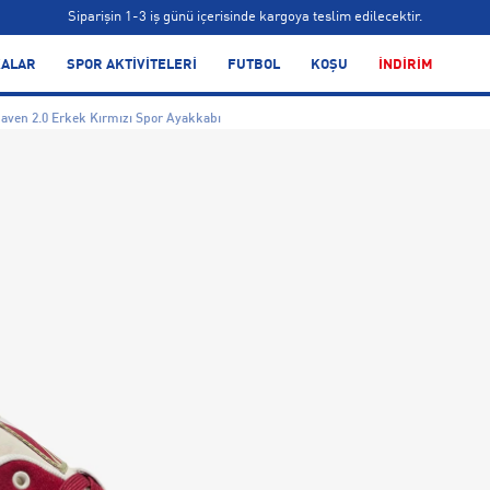
Siparişin 1-3 iş günü içerisinde kargoya teslim edilecektir.
Bonus kartlara özel vade farksız taksit seçenekleri!
ALAR
SPOR AKTİVİTELERİ
FUTBOL
KOŞU
İNDİRİM
Siparişin 1-3 iş günü içerisinde kargoya teslim edilecektir.
ven 2.0 Erkek Kırmızı Spor Ayakkabı
Bonus kartlara özel vade farksız taksit seçenekleri!
Siparişin 1-3 iş günü içerisinde kargoya teslim edilecektir.
Bonus kartlara özel vade farksız taksit seçenekleri!