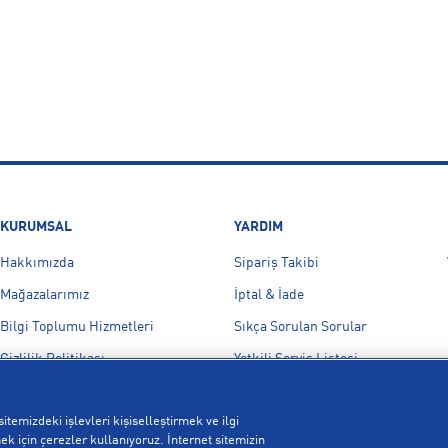
KURUMSAL
YARDIM
Hakkımızda
Sipariş Takibi
Mağazalarımız
İptal & İade
Bilgi Toplumu Hizmetleri
Sıkça Sorulan Sorular
Gizlilik Politikası
Yetkili Servis Listesi
İşlem Rehberi
Bize Ulaşın
itemizdeki işlevleri kişiselleştirmek ve ilgi
Kampanyalar
k için çerezler kullanıyoruz. İnternet sitemizin