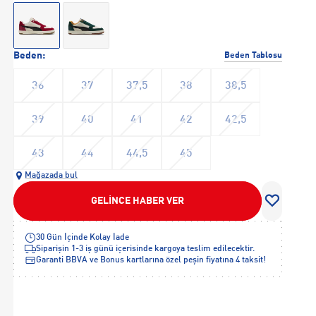
Beden:
Beden Tablosu
36
37
37,5
38
38,5
39
40
41
42
42,5
43
44
44,5
45
Mağazada bul
GELİNCE HABER VER
30 Gün İçinde Kolay İade
Siparişin 1-3 iş günü içerisinde kargoya teslim edilecektir.
Garanti BBVA ve Bonus kartlarına özel peşin fiyatına 4 taksit!