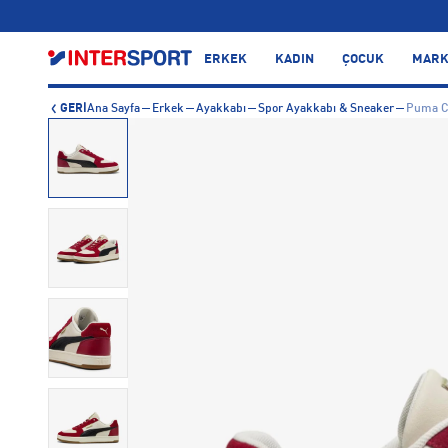
…
ERKEK
KADIN
ÇOCUK
MARK
GERİ
Ana Sayfa
Erkek
Ayakkabı
Spor Ayakkabı & Sneaker
Puma Ca