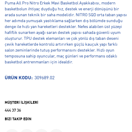
Puma All Pro Nitro Erkek Mavi Basketbol Ayakkabısı, modern
basketbolun ihtiyaç duyduğu hız, destek ve enerji dönüşünü bir
arada sunan teknik bir saha modelidir. NITRO SQD orta taban yapısı
her adımda yumuşak yastıklama sağlarken dış bölümde sunduğu
denge ile hızlı yan hareketleri destekler. Nefes alabilen üst yüzeyi
hafiflik sunarken ayağı saran destek yapısı sahada güvenli uyum
oluşturur. TPU destek elemanları ve çok yönlü dış taban deseni
çevik hareketlerde kontrolü artırırken güçlü kauçuk yapı farklı
salon zeminlerinde tutuş performansını destekler. Hızlı oyun
temposuna sahip oyuncular, maç günleri ve performans odaklı
basketbol antrenmanları için idealdir.
ÜRÜN KODU:
309689.02
MÜŞTERİ İLİŞKİLERİ
444 37 36
BİZİ TAKİP EDİN