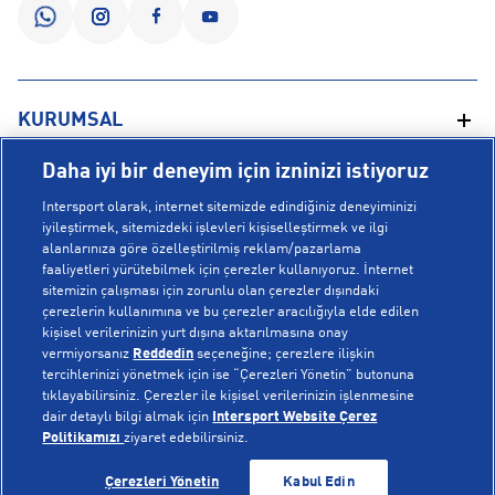
KURUMSAL
Daha iyi bir deneyim için izninizi istiyoruz
Hakkımızda
YARDIM
Intersport olarak, internet sitemizde edindiğiniz deneyiminizi
Mağazalarımız
iyileştirmek, sitemizdeki işlevleri kişiselleştirmek ve ilgi
alanlarınıza göre özelleştirilmiş reklam/pazarlama
Bilgi Toplumu Hizmetleri
Sipariş Takibi
faaliyetleri yürütebilmek için çerezler kullanıyoruz. İnternet
POPÜLER KOLEKSİYONLAR
sitemizin çalışması için zorunlu olan çerezler dışındaki
Gizlilik Politikası
İptal & İade
çerezlerin kullanımına ve bu çerezler aracılığıyla elde edilen
İşlem Rehberi
Sıkça Sorulan Sorular
kişisel verilerinizin yurt dışına aktarılmasına onay
Voleybol Milli Takım Formaları
vermiyorsanız
Reddedin
seçeneğine; çerezlere ilişkin
Kampanyalar
Yetkili Servis Listesi
New Balance 408
tercihlerinizi yönetmek için ise “Çerezleri Yönetin” butonuna
tıklayabilirsiniz. Çerezler ile kişisel verilerinizin işlenmesine
© Copyright INTERSPORT 2026
Çerez Politikası
Bize Ulaşın
Nike Initiator
dair detaylı bilgi almak için
Intersport Website Çerez
Üyelik Sözleşmesi
Gizlilik
Çerezler
Politikamızı
ziyaret edebilirsiniz.
Aydınlatma Metni
Hoka
TÜKENDİ
TÜKENDİ
Çerezleri Yönetin
Kabul Edin
Çerez Ayarları