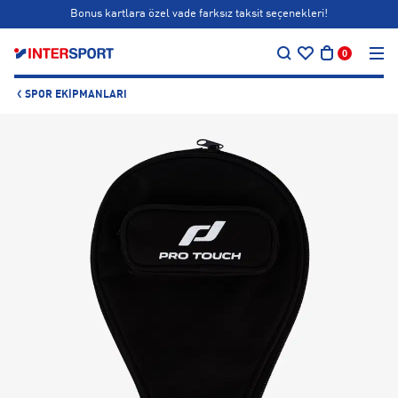
Bonus kartlara özel vade farksız taksit seçenekleri!
…
Siparişin 1-3 iş günü içerisinde kargoya teslim edilecektir.
0
Bonus kartlara özel vade farksız taksit seçenekleri!
SPOR EKIPMANLARI