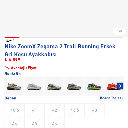
1/8
Nike ZoomX Zegama 2 Trail Running Erkek
Gri Koşu Ayakkabısı
₺ 4.899
Avantajlı Fiyat
Renk:
Gri
Beden:
Beden Tablosu
40,5
41
42
42,5
43
44
45
46