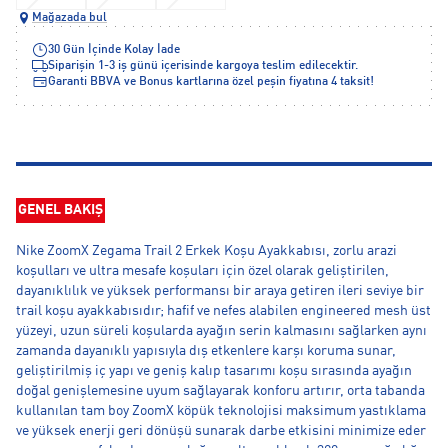
Mağazada bul
30 Gün İçinde Kolay İade
Siparişin 1-3 iş günü içerisinde kargoya teslim edilecektir.
Garanti BBVA ve Bonus kartlarına özel peşin fiyatına 4 taksit!
GENEL BAKIŞ
Nike ZoomX Zegama Trail 2 Erkek Koşu Ayakkabısı, zorlu arazi
koşulları ve ultra mesafe koşuları için özel olarak geliştirilen,
dayanıklılık ve yüksek performansı bir araya getiren ileri seviye bir
trail koşu ayakkabısıdır; hafif ve nefes alabilen engineered mesh üst
yüzeyi, uzun süreli koşularda ayağın serin kalmasını sağlarken aynı
zamanda dayanıklı yapısıyla dış etkenlere karşı koruma sunar,
geliştirilmiş iç yapı ve geniş kalıp tasarımı koşu sırasında ayağın
doğal genişlemesine uyum sağlayarak konforu artırır, orta tabanda
kullanılan tam boy ZoomX köpük teknolojisi maksimum yastıklama
ve yüksek enerji geri dönüşü sunarak darbe etkisini minimize eder