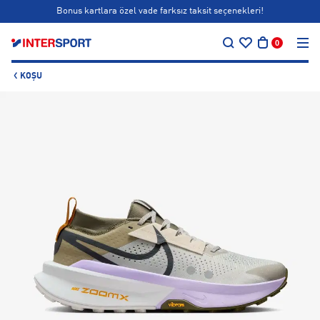
Bonus kartlara özel vade farksız taksit seçenekleri!
…
Siparişin 1-3 iş günü içerisinde kargoya teslim edilecektir.
0
Bonus kartlara özel vade farksız taksit seçenekleri!
KOŞU