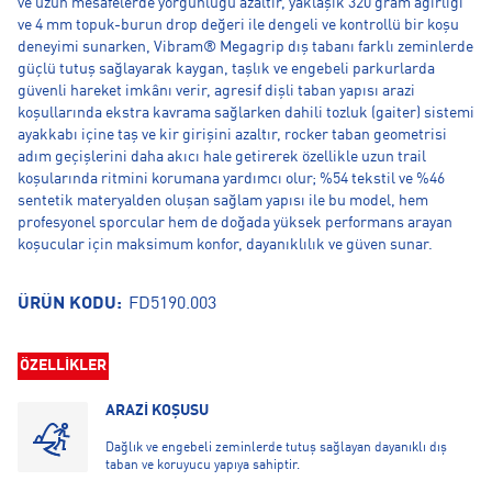
ve uzun mesafelerde yorgunluğu azaltır, yaklaşık 320 gram ağırlığı
ve 4 mm topuk-burun drop değeri ile dengeli ve kontrollü bir koşu
deneyimi sunarken, Vibram® Megagrip dış tabanı farklı zeminlerde
güçlü tutuş sağlayarak kaygan, taşlık ve engebeli parkurlarda
güvenli hareket imkânı verir, agresif dişli taban yapısı arazi
koşullarında ekstra kavrama sağlarken dahili tozluk (gaiter) sistemi
ayakkabı içine taş ve kir girişini azaltır, rocker taban geometrisi
adım geçişlerini daha akıcı hale getirerek özellikle uzun trail
koşularında ritmini korumana yardımcı olur; %54 tekstil ve %46
sentetik materyalden oluşan sağlam yapısı ile bu model, hem
profesyonel sporcular hem de doğada yüksek performans arayan
koşucular için maksimum konfor, dayanıklılık ve güven sunar.
ÜRÜN KODU:
FD5190.003
ÖZELLİKLER
ARAZİ KOŞUSU
Dağlık ve engebeli zeminlerde tutuş sağlayan dayanıklı dış
taban ve koruyucu yapıya sahiptir.