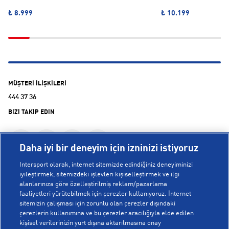
₺ 8.999
₺ 10.199
MÜŞTERİ İLİŞKİLERİ
444 37 36
BİZİ TAKİP EDİN
Daha iyi bir deneyim için izninizi istiyoruz
Intersport olarak, internet sitemizde edindiğiniz deneyiminizi
iyileştirmek, sitemizdeki işlevleri kişiselleştirmek ve ilgi
alanlarınıza göre özelleştirilmiş reklam/pazarlama
KURUMSAL
faaliyetleri yürütebilmek için çerezler kullanıyoruz. İnternet
sitemizin çalışması için zorunlu olan çerezler dışındaki
çerezlerin kullanımına ve bu çerezler aracılığıyla elde edilen
Hakkımızda
kişisel verilerinizin yurt dışına aktarılmasına onay
YARDIM