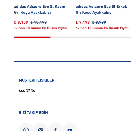
ın
adidas Adizero Evo Sl Kadın
adidas Adizero Evo Sl Erkek
Gri Koşu Ayakkabısı
Gri Koşu Ayakkabısı
₺ 8.159
₺ 10.199
₺ 7.199
₺ 8.999
atı
Son 10 Günün En Düşük Fiyatı
Son 10 Günün En Düşük Fiyatı
MÜŞTERİ İLİŞKİLERİ
444 37 36
BİZİ TAKİP EDİN