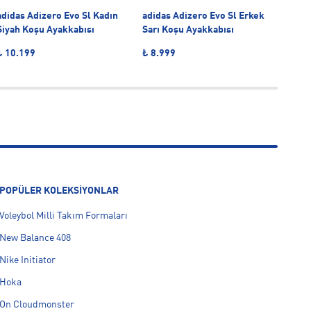
adidas Adizero Evo Sl Kadın
adidas Adizero Evo Sl Erkek
adid
Siyah Koşu Ayakkabısı
Sarı Koşu Ayakkabısı
Beya
₺ 10.199
₺ 8.999
₺ 6.
So
POPÜLER KOLEKSİYONLAR
Voleybol Milli Takım Formaları
New Balance 408
Nike Initiator
Hoka
On Cloudmonster