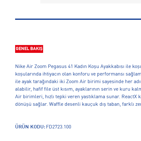
GENEL BAKIŞ
Nike Air Zoom Pegasus 41 Kadın Koşu Ayakkabısı ile koşu
koşularında ihtiyacın olan konforu ve performansı sağlam
ile ayak tarağındaki iki Zoom Air birimi sayesinde her ad
alabilir, hafif file üst kısım, ayaklarının serin ve kuru 
Air birimleri, hızlı tepki veren yastıklama sunar. ReactX 
dönüşü sağlar. Waffle desenli kauçuk dış taban, farklı z
ÜRÜN KODU:
FD2723.100