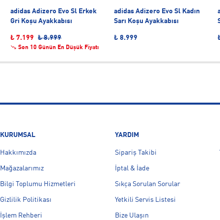
adidas Adizero Evo Sl Erkek
adidas Adizero Evo Sl Kadın
Gri Koşu Ayakkabısı
Sarı Koşu Ayakkabısı
₺ 7.199
₺ 8.999
₺ 8.999
Son 10 Günün En Düşük Fiyatı
KURUMSAL
YARDIM
Hakkımızda
Sipariş Takibi
Mağazalarımız
İptal & İade
Bilgi Toplumu Hizmetleri
Sıkça Sorulan Sorular
Gizlilik Politikası
Yetkili Servis Listesi
İşlem Rehberi
Bize Ulaşın