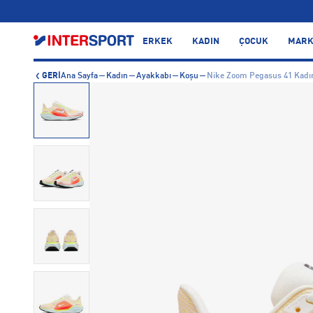
…
ERKEK
KADIN
ÇOCUK
MARK
GERİ
Ana Sayfa
Kadın
Ayakkabı
Koşu
Nike Zoom Pegasus 41 Kadı