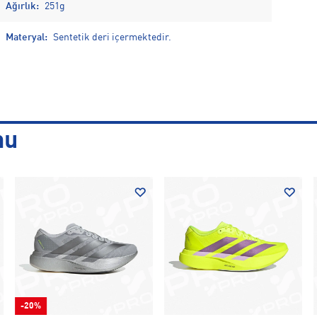
Ağırlık:
251g
Materyal:
Sentetik deri içermektedir.
nu
-20%