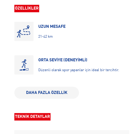
ÖZELLİKLER
UZUN MESAFE
21-42 km
ORTA SEVİYE (DENEYİMLİ)
Düzenli olarak spor yapanlar için ideal bir tercihtir.
REACTX ORTA TABAN
DAHA FAZLA ÖZELLİK
Antrenman boyunca rahatlık ve destek sunarak daha
dinamik bir deneyim sağlar.
TEKNİK DETAYLAR