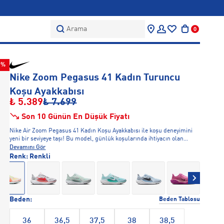
Arama
0
0%
Nike Zoom Pegasus 41 Kadın Turuncu
Koşu Ayakkabısı
₺ 5.389
₺ 7.699
Son 10 Günün En Düşük Fiyatı
Nike Air Zoom Pegasus 41 Kadın Koşu Ayakkabısı ile koşu deneyimini
yeni bir seviyeye taşı! Bu model, günlük koşularında ihtiyacın olan
konforu ve performansı sağlamak için tasarlandı. ReactX köpük orta
Devamını Gör
tabanı ve topuk ile ayak tarağındaki iki Zoom Air birimi sayesinde her
Renk:
Renkli
adımda hafiflik ve enerji kazanımı elde edeceksin. Nefes alabilir, hafif
file üst kısım, ayaklarının serin ve kuru kalmasına yardımcı olur. Topuk
ve ayak tarağındaki Zoom Air birimleri, hızlı tepki veren yastıklama
sunar. ReactX köpük orta taban, üstün yastıklama ve enerji geri dönüşü
sağlar. Waffle desenli kauçuk dış taban, farklı zeminlerde mükemmel
Beden:
Beden Tablosu
tutuş ve dayanıklılık sağlar.
36
36,5
37,5
38
38,5