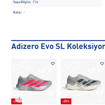
Saya Bilgisi:
File
Kalıp:
-
Adizero Evo SL Koleksiyo
-20%
-20%