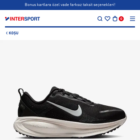
Bonus kartlara özel vade farksız taksit seçenekleri!
…
Siparişin 1-3 iş günü içerisinde kargoya teslim edilecektir.
0
Bonus kartlara özel vade farksız taksit seçenekleri!
KOŞU