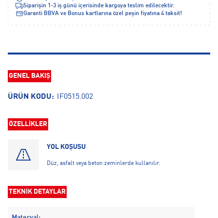
Siparişin 1-3 iş günü içerisinde kargoya teslim edilecektir.
Garanti BBVA ve Bonus kartlarına özel peşin fiyatına 4 taksit!
GENEL BAKIŞ
ÜRÜN KODU:
IF0515.002
ÖZELLİKLER
YOL KOŞUSU
Düz, asfalt veya beton zeminlerde kullanılır.
TEKNİK DETAYLAR
Materyal: