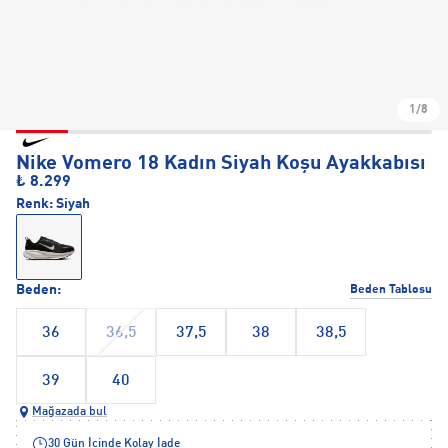
1/8
Nike Vomero 18 Kadın Siyah Koşu Ayakkabısı
₺ 8.299
Renk:
Siyah
Beden:
Beden Tablosu
36
36,5
37,5
38
38,5
39
40
Mağazada bul
30 Gün İçinde Kolay İade