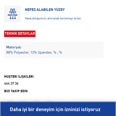
NEFES ALABİLEN YÜZEY
Hava dolaşımını artırarak terlemeyi önler.
TEKNİK DETAYLAR
Materyal:
88% Polyester; 12% Spandex; % ; %
MÜŞTERİ İLİŞKİLERİ
444 37 36
BİZİ TAKİP EDİN
Daha iyi bir deneyim için izninizi istiyoruz