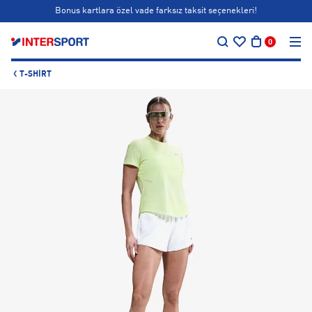
Bonus kartlara özel vade farksız taksit seçenekleri!
…
Siparişin 1-3 iş günü içerisinde kargoya teslim edilecektir.
0
Bonus kartlara özel vade farksız taksit seçenekleri!
T-SHIRT