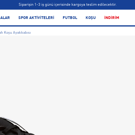
Siparişin 1-3 iş günü içerisinde kargoya teslim edilecektir.
Bonus kartlara özel vade farksız taksit seçenekleri!
ALAR
SPOR AKTİVİTELERİ
FUTBOL
KOŞU
İNDİRİM
Siparişin 1-3 iş günü içerisinde kargoya teslim edilecektir.
yah Koşu Ayakkabısı
Bonus kartlara özel vade farksız taksit seçenekleri!