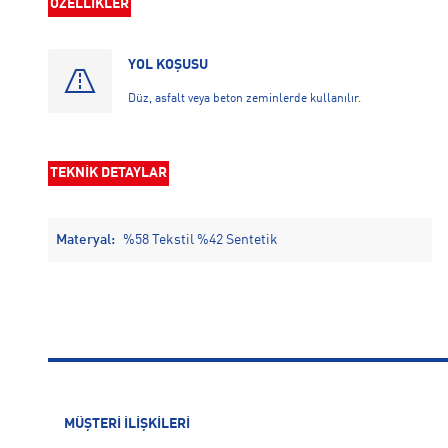
ÖZELLİKLER
YOL KOŞUSU
Düz, asfalt veya beton zeminlerde kullanılır.
TEKNİK DETAYLAR
Materyal:
%58 Tekstil %42 Sentetik
MÜŞTERİ İLİŞKİLERİ