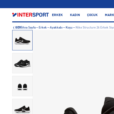
…
ERKEK
KADIN
ÇOCUK
MARK
GERİ
Ana Sayfa
Erkek
Ayakkabı
Koşu
Nike Structure 26 Erkek Si