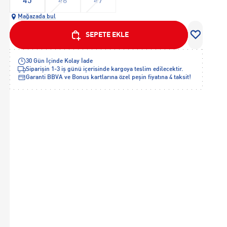
45
46
47
Mağazada bul
SEPETE EKLE
30 Gün İçinde Kolay İade
Siparişin 1-3 iş günü içerisinde kargoya teslim edilecektir.
Garanti BBVA ve Bonus kartlarına özel peşin fiyatına 4 taksit!