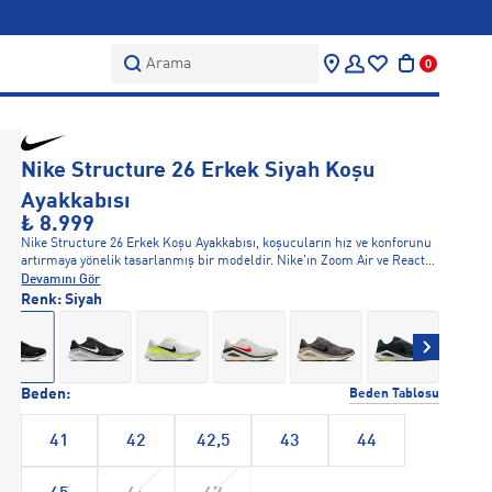
Arama
0
Nike Structure 26 Erkek Siyah Koşu
Ayakkabısı
₺ 8.999
Nike Structure 26 Erkek Koşu Ayakkabısı, koşucuların hız ve konforunu
artırmaya yönelik tasarlanmış bir modeldir. Nike'ın Zoom Air ve React
teknolojileri, her adımda mükemmel tepki ve yastıklama sunar, böylece
Devamını Gör
koşucular uzun mesafeli koşularda bile rahatlıkla performans
Renk:
Siyah
gösterebilirler. Ayakkabının üst kısmı, ayakları sararak ekstra destek
sunar ve rahat bir kullanım sağlar. Dayanıklı dış tabanı, her türlü
zeminle uyum sağlar, böylece koşucular güvenle hareket edebilir. Hem
antrenmanlar hem de yarışlar için ideal bir seçenek sunar.
Beden:
Beden Tablosu
41
42
42,5
43
44