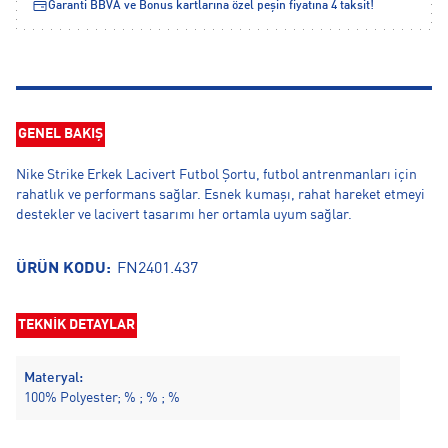
Garanti BBVA ve Bonus kartlarına özel peşin fiyatına 4 taksit!
GENEL BAKIŞ
Nike Strike Erkek Lacivert Futbol Şortu, futbol antrenmanları için
rahatlık ve performans sağlar. Esnek kumaşı, rahat hareket etmeyi
destekler ve lacivert tasarımı her ortamla uyum sağlar.
ÜRÜN KODU:
FN2401.437
TEKNİK DETAYLAR
Materyal:
100% Polyester; % ; % ; %