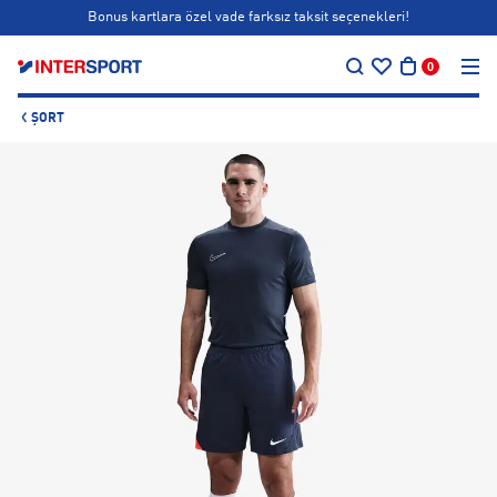
Bonus kartlara özel vade farksız taksit seçenekleri!
…
Siparişin 1-3 iş günü içerisinde kargoya teslim edilecektir.
0
Bonus kartlara özel vade farksız taksit seçenekleri!
ŞORT