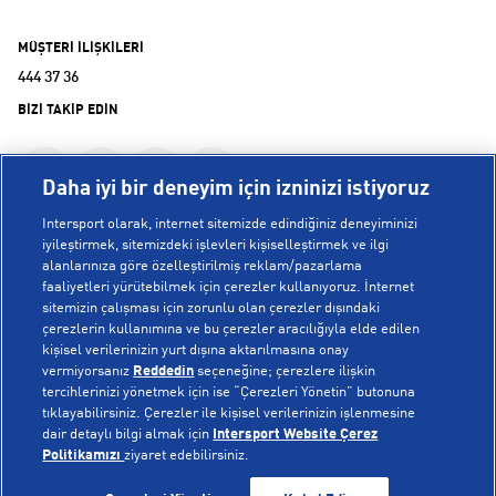
MÜŞTERİ İLİŞKİLERİ
444 37 36
BİZİ TAKİP EDİN
Daha iyi bir deneyim için izninizi istiyoruz
Intersport olarak, internet sitemizde edindiğiniz deneyiminizi
iyileştirmek, sitemizdeki işlevleri kişiselleştirmek ve ilgi
alanlarınıza göre özelleştirilmiş reklam/pazarlama
KURUMSAL
faaliyetleri yürütebilmek için çerezler kullanıyoruz. İnternet
sitemizin çalışması için zorunlu olan çerezler dışındaki
çerezlerin kullanımına ve bu çerezler aracılığıyla elde edilen
Hakkımızda
kişisel verilerinizin yurt dışına aktarılmasına onay
YARDIM
Mağazalarımız
vermiyorsanız
Reddedin
seçeneğine; çerezlere ilişkin
tercihlerinizi yönetmek için ise “Çerezleri Yönetin” butonuna
Bilgi Toplumu Hizmetleri
Sipariş Takibi
tıklayabilirsiniz. Çerezler ile kişisel verilerinizin işlenmesine
dair detaylı bilgi almak için
Intersport Website Çerez
POPÜLER KOLEKSİYONLAR
Gizlilik Politikası
İptal & İade
Politikamızı
ziyaret edebilirsiniz.
İşlem Rehberi
Sıkça Sorulan Sorular