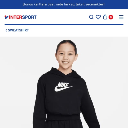
Bonus kartlara özel vade farksız taksit seçenekleri!
…
Siparişin 1-3 iş günü içerisinde kargoya teslim edilecektir.
0
Bonus kartlara özel vade farksız taksit seçenekleri!
SWEATSHIRT