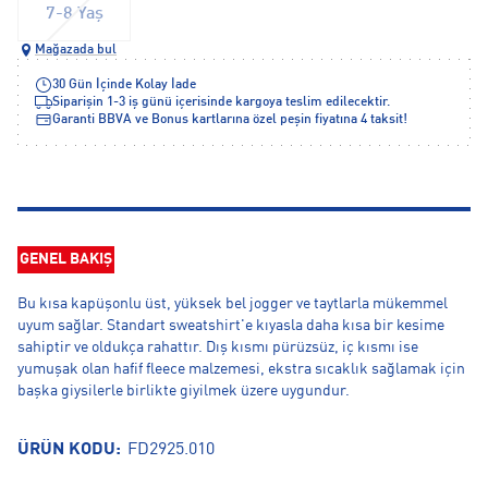
7-8 Yaş
Mağazada bul
30 Gün İçinde Kolay İade
Siparişin 1-3 iş günü içerisinde kargoya teslim edilecektir.
Garanti BBVA ve Bonus kartlarına özel peşin fiyatına 4 taksit!
GENEL BAKIŞ
Bu kısa kapüşonlu üst, yüksek bel jogger ve taytlarla mükemmel
uyum sağlar. Standart sweatshirt'e kıyasla daha kısa bir kesime
sahiptir ve oldukça rahattır. Dış kısmı pürüzsüz, iç kısmı ise
yumuşak olan hafif fleece malzemesi, ekstra sıcaklık sağlamak için
başka giysilerle birlikte giyilmek üzere uygundur.
ÜRÜN KODU:
FD2925.010