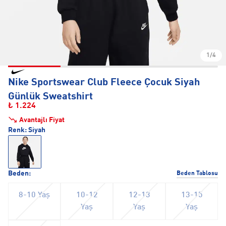
1/4
Nike Sportswear Club Fleece Çocuk Siyah
Günlük Sweatshirt
₺ 1.224
Avantajlı Fiyat
Renk:
Siyah
Beden:
Beden Tablosu
8-10 Yaş
10-12
12-13
13-15
Yaş
Yaş
Yaş