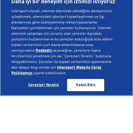
Daha iyi bir deneyim için izninizi istiyoruz
Intersport olarak, internet sitemizde edindiğiniz deneyiminizi
iyileştirmek, sitemizdeki işlevleri kişiselleştirmek ve ilgi
alanlarınıza göre özelleştirilmiş reklam/pazarlama
KURUMSAL
faaliyetleri yürütebilmek için çerezler kullanıyoruz. İnternet
sitemizin çalışması için zorunlu olan çerezler dışındaki
çerezlerin kullanımına ve bu çerezler aracılığıyla elde edilen
Hakkımızda
kişisel verilerinizin yurt dışına aktarılmasına onay
YARDIM
Mağazalarımız
vermiyorsanız
Reddedin
seçeneğine; çerezlere ilişkin
tercihlerinizi yönetmek için ise “Çerezleri Yönetin” butonuna
Bilgi Toplumu Hizmetleri
Sipariş Takibi
tıklayabilirsiniz. Çerezler ile kişisel verilerinizin işlenmesine
dair detaylı bilgi almak için
Intersport Website Çerez
POPÜLER KOLEKSİYONLAR
Gizlilik Politikası
İptal & İade
Politikamızı
ziyaret edebilirsiniz.
İşlem Rehberi
Sıkça Sorulan Sorular
Voleybol Milli Takım Formaları
GELİNCE HABER VER
GELİNCE HABER VER
Çerezleri Yönetin
Kabul Edin
Kampanyalar
Yetkili Servis Listesi
New Balance 408
© Copyright INTERSPORT 2026
Çerez Politikası
Bize Ulaşın
Nike Initiator
Üyelik Sözleşmesi
Gizlilik
Çerezler
Aydınlatma Metni
Hoka
Çerez Ayarları
On Cloudmonster