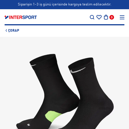
Siparişin 1-3 iş günü içerisinde kargoya teslim edilecektir.
…
Bonus kartlara özel vade farksız taksit seçenekleri!
0
Siparişin 1-3 iş günü içerisinde kargoya teslim edilecektir.
ÇORAP
Bonus kartlara özel vade farksız taksit seçenekleri!