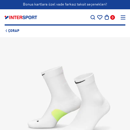
Bonus kartlara özel vade farksız taksit seçenekleri!
…
Siparişin 1-3 iş günü içerisinde kargoya teslim edilecektir.
0
Bonus kartlara özel vade farksız taksit seçenekleri!
ÇORAP