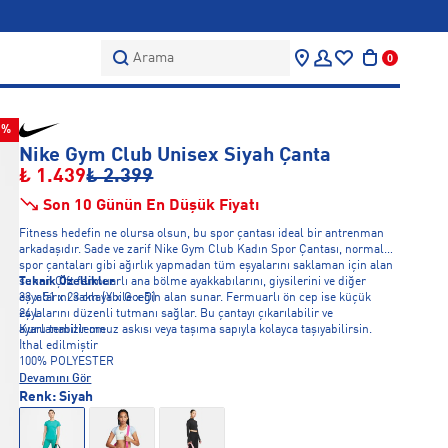
Arama
0
0%
Nike Gym Club Unisex Siyah Çanta
₺ 1.439
₺ 2.399
Son 10 Günün En Düşük Fiyatı
Fitness hedefin ne olursa olsun, bu spor çantası ideal bir antrenman
arkadaşıdır. Sade ve zarif Nike Gym Club Kadın Spor Çantası, normal
spor çantaları gibi ağırlık yapmadan tüm eşyalarını saklaman için alan
sunar. Çift fermuarlı ana bölme ayakkabılarını, giysilerini ve diğer
Teknik Özellikler
eşyalarını saklayabileceğin alan sunar. Fermuarlı ön cep ise küçük
33 x 51 x 23 cm (Y x G x D)
eşyalarını düzenli tutmanı sağlar. Bu çantayı çıkarılabilir ve
24 L
ayarlanabilir omuz askısı veya taşıma sapıyla kolayca taşıyabilirsin.
Kuru temizleme
İthal edilmiştir
100% POLYESTER
Devamını Gör
Renk:
Siyah