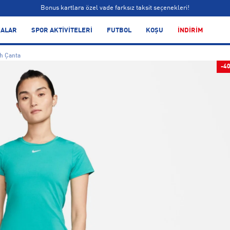
Bonus kartlara özel vade farksız taksit seçenekleri!
Siparişin 1-3 iş günü içerisinde kargoya teslim edilecektir.
ALAR
SPOR AKTİVİTELERİ
FUTBOL
KOŞU
İNDİRİM
Bonus kartlara özel vade farksız taksit seçenekleri!
h Çanta
-4