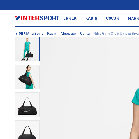
…
ERKEK
KADIN
ÇOCUK
MARK
GERİ
Ana Sayfa
Kadın
Aksesuar
Çanta
Nike Gym Club Unisex Siya