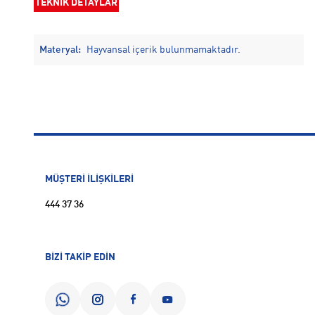
TEKNİK DETAYLAR
Materyal:
Hayvansal içerik bulunmamaktadır.
MÜŞTERİ İLİŞKİLERİ
444 37 36
BİZİ TAKİP EDİN