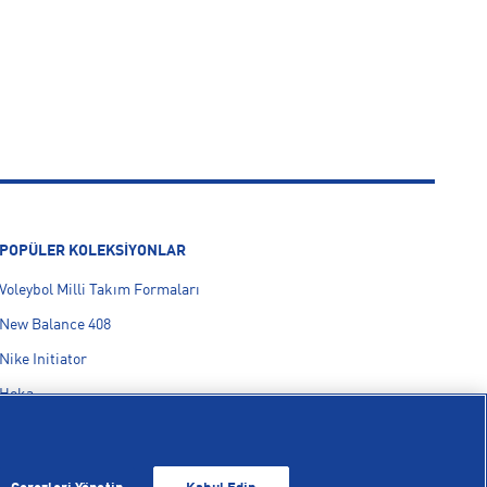
POPÜLER KOLEKSİYONLAR
Voleybol Milli Takım Formaları
New Balance 408
Nike Initiator
Hoka
On Cloudmonster
adidas F50