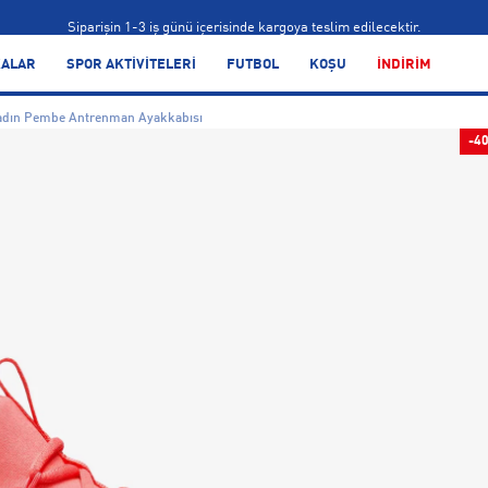
Siparişin 1-3 iş günü içerisinde kargoya teslim edilecektir.
Bonus kartlara özel vade farksız taksit seçenekleri!
ALAR
SPOR AKTİVİTELERİ
FUTBOL
KOŞU
İNDİRİM
Siparişin 1-3 iş günü içerisinde kargoya teslim edilecektir.
Kadın Pembe Antrenman Ayakkabısı
Bonus kartlara özel vade farksız taksit seçenekleri!
-4