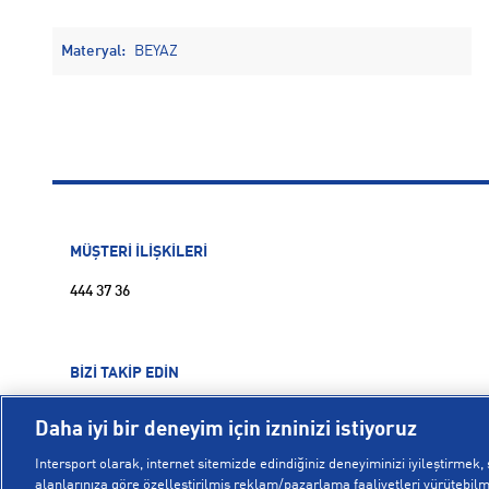
Materyal:
BEYAZ
MÜŞTERİ İLİŞKİLERİ
444 37 36
BİZİ TAKİP EDİN
Daha iyi bir deneyim için izninizi istiyoruz
Intersport olarak, internet sitemizde edindiğiniz deneyiminizi iyileştirmek, s
alanlarınıza göre özelleştirilmiş reklam/pazarlama faaliyetleri yürütebilme