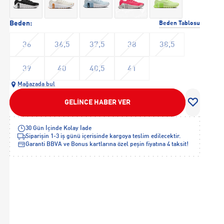
Beden:
Beden Tablosu
36
36,5
37,5
38
38,5
39
40
40,5
41
Mağazada bul
GELİNCE HABER VER
30 Gün İçinde Kolay İade
Siparişin 1-3 iş günü içerisinde kargoya teslim edilecektir.
Garanti BBVA ve Bonus kartlarına özel peşin fiyatına 4 taksit!