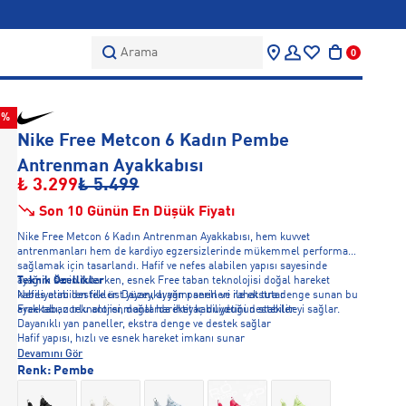
Arama
0
0%
Nike Free Metcon 6 Kadın Pembe
Antrenman Ayakkabısı
₺ 3.299
₺ 5.499
Son 10 Günün En Düşük Fiyatı
Nike Free Metcon 6 Kadın Antrenman Ayakkabısı, hem kuvvet
antrenmanları hem de kardiyo egzersizlerinde mükemmel performans
sağlamak için tasarlandı. Hafif ve nefes alabilen yapısı sayesinde
ayağını serin tutarken, esnek Free taban teknolojisi doğal hareket
Teknik Özellikler
kabiliyetini destekler. Dayanıklı yan panelleri ile ekstra denge sunan bu
Nefes alabilen file üst yüzey, ayağını serin ve rahat tutar
ayakkabı, zorlu antrenmanlarda ihtiyaç duyduğun stabiliteyi sağlar.
Free taban teknolojisi, doğal hareket kabiliyetini destekler
Dayanıklı yan paneller, ekstra denge ve destek sağlar
Hafif yapısı, hızlı ve esnek hareket imkanı sunar
Devamını Gör
Renk:
Pembe