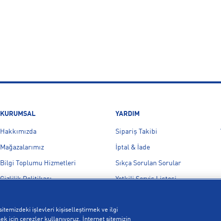
KURUMSAL
YARDIM
Hakkımızda
Sipariş Takibi
Mağazalarımız
İptal & İade
Bilgi Toplumu Hizmetleri
Sıkça Sorulan Sorular
Gizlilik Politikası
Yetkili Servis Listesi
İşlem Rehberi
Bize Ulaşın
itemizdeki işlevleri kişiselleştirmek ve ilgi
Kampanyalar
k için çerezler kullanıyoruz. İnternet sitemizin