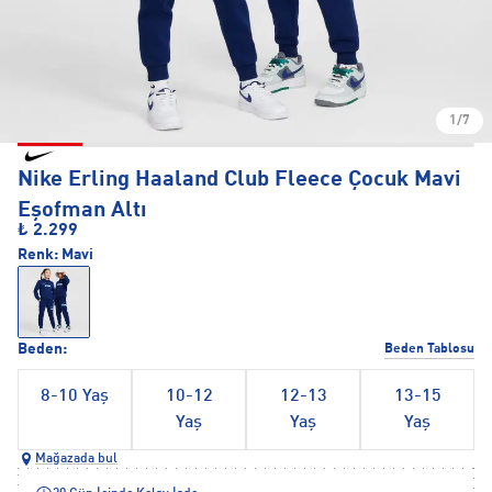
1/7
Nike Erling Haaland Club Fleece Çocuk Mavi
Eşofman Altı
₺ 2.299
Renk:
Mavi
Beden:
Beden Tablosu
8-10 Yaş
10-12
12-13
13-15
Yaş
Yaş
Yaş
Mağazada bul