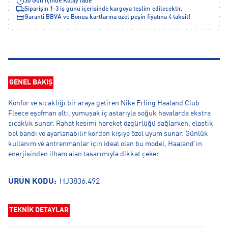
30 Gün İçinde Kolay İade
Siparişin 1-3 iş günü içerisinde kargoya teslim edilecektir.
Garanti BBVA ve Bonus kartlarına özel peşin fiyatına 4 taksit!
GENEL BAKIŞ
Konfor ve sıcaklığı bir araya getiren Nike Erling Haaland Club
Fleece eşofman altı, yumuşak iç astarıyla soğuk havalarda ekstra
sıcaklık sunar. Rahat kesimi hareket özgürlüğü sağlarken, elastik
bel bandı ve ayarlanabilir kordon kişiye özel uyum sunar. Günlük
kullanım ve antrenmanlar için ideal olan bu model, Haaland'ın
enerjisinden ilham alan tasarımıyla dikkat çeker.
ÜRÜN KODU:
HJ3836.492
TEKNİK DETAYLAR