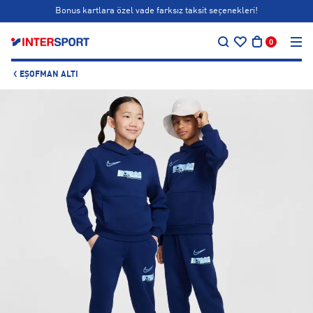
Bonus kartlara özel vade farksız taksit seçenekleri!
…
Siparişin 1-3 iş günü içerisinde kargoya teslim edilecektir.
0
Bonus kartlara özel vade farksız taksit seçenekleri!
EŞOFMAN ALTI