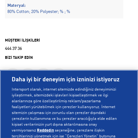
Materyal:
80% Cotton; 20% Polyester; % ; %
MÜŞTERİ İLİŞKİLERİ
444 37 36
BİZİ TAKİP EDİN
Daha iyi bir deneyim için izninizi istiyoruz
Intersport olarak, internet sitemizde edindiğiniz deneyiminizi
iyileştirmek, sitemizdeki işlevleri kişiselleştirmek ve ilgi
alanlarınıza göre özelleştirilmiş reklam/pazarlama
KURUMSAL
faaliyetleri yürütebilmek için çerezler kullanıyoruz. İnternet
sitemizin çalışması için zorunlu olan çerezler dışındaki
çerezlerin kullanımına ve bu çerezler aracılığıyla elde edilen
Hakkımızda
kişisel verilerinizin yurt dışına aktarılmasına onay
YARDIM
Mağazalarımız
vermiyorsanız
Reddedin
seçeneğine; çerezlere ilişkin
tercihlerinizi yönetmek için ise “Çerezleri Yönetin” butonuna