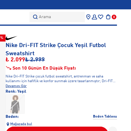
Arama
0
0%
Nike Dri-FIT Strike Çocuk Yeşil Futbol
Sweatshirt
₺ 2.099
₺ 2.999
Son 10 Günün En Düşük Fiyatı
Nike Dri-FIT Strike çocuk futbol sweatshirt, antrenman ve saha
kullanımı için hafiflik ve konfor sunmak üzere tasarlanmıştır; Dri-FIT
teknolojili kumaş yapısı terin vücuttan uzaklaştırılmasına yardımcı
Devamını Gör
olarak antrenman boyunca kuru kalmayı destekler, esnek ve ergonomik
Renk:
Yeşil
kesimi hareket özgürlüğünü korurken doğal oyun akışını destekler,
dayanıklı yapısı düzenli futbol antrenmanları için dengeli ve fonksiyonel
bir kullanım sunar.
Beden:
Beden Tablosu
Mağazada bul