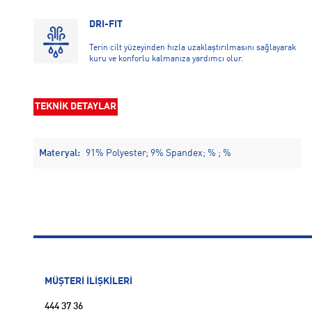
DRI-FIT
Terin cilt yüzeyinden hızla uzaklaştırılmasını sağlayarak
kuru ve konforlu kalmanıza yardımcı olur.
TEKNİK DETAYLAR
Materyal:
91% Polyester; 9% Spandex; % ; %
MÜŞTERİ İLİŞKİLERİ
444 37 36