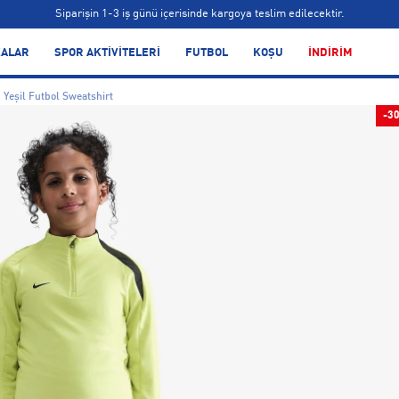
Siparişin 1-3 iş günü içerisinde kargoya teslim edilecektir.
Bonus kartlara özel vade farksız taksit seçenekleri!
ALAR
SPOR AKTİVİTELERİ
FUTBOL
KOŞU
İNDİRİM
Siparişin 1-3 iş günü içerisinde kargoya teslim edilecektir.
 Yeşil Futbol Sweatshirt
Bonus kartlara özel vade farksız taksit seçenekleri!
-3
Siparişin 1-3 iş günü içerisinde kargoya teslim edilecektir.
Bonus kartlara özel vade farksız taksit seçenekleri!