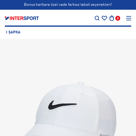
Bonus kartlara özel vade farksız taksit seçenekleri!
…
Siparişin 1-3 iş günü içerisinde kargoya teslim edilecektir.
0
Bonus kartlara özel vade farksız taksit seçenekleri!
ŞAPKA