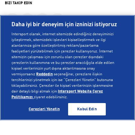
BİZİ TAKİP EDİN
Daha iyi bir deneyim için izninizi istiyoruz
Intersport olarak, internet sitemizde edindiğiniz deneyiminizi
iyileştirmek, sitemizdeki işlevleri kişiselleştirmek ve ilgi
alanlarınıza göre özelleştirilmiş reklam/pazarlama
KURUMSAL
faaliyetleri yürütebilmek için çerezler kullanıyoruz. İnternet
sitemizin çalışması için zorunlu olan çerezler dışındaki
çerezlerin kullanımına ve bu çerezler aracılığıyla elde edilen
Hakkımızda
kişisel verilerinizin yurt dışına aktarılmasına onay
YARDIM
Mağazalarımız
vermiyorsanız
Reddedin
seçeneğine; çerezlere ilişkin
tercihlerinizi yönetmek için ise “Çerezleri Yönetin” butonuna
Bilgi Toplumu Hizmetleri
Sipariş Takibi
tıklayabilirsiniz. Çerezler ile kişisel verilerinizin işlenmesine
dair detaylı bilgi almak için
Intersport Website Çerez
POPÜLER KOLEKSİYONLAR
Gizlilik Politikası
İptal & İade
Politikamızı
ziyaret edebilirsiniz.
İşlem Rehberi
Sıkça Sorulan Sorular
Voleybol Milli Takım Formaları
SEPETE EKLE
SEPETE EKLE
Çerezleri Yönetin
Kabul Edin
Kampanyalar
Yetkili Servis Listesi
New Balance 408
© Copyright INTERSPORT 2026
Çerez Politikası
Bize Ulaşın
Nike Initiator
Üyelik Sözleşmesi
Gizlilik
Çerezler