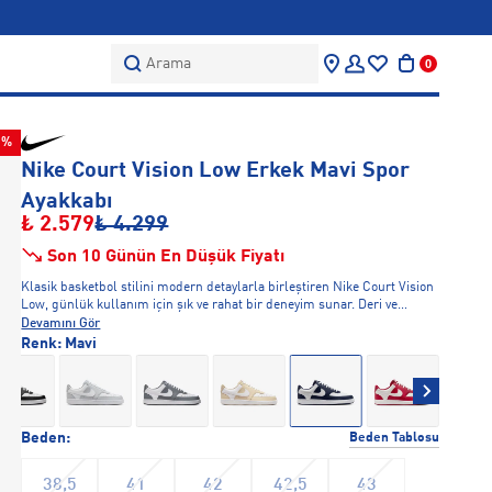
Arama
0
0%
Nike Court Vision Low Erkek Mavi Spor
Ayakkabı
₺ 2.579
₺ 4.299
Son 10 Günün En Düşük Fiyatı
Klasik basketbol stilini modern detaylarla birleştiren Nike Court Vision
Low, günlük kullanım için şık ve rahat bir deneyim sunar. Deri ve
sentetik üst yüzeyi dayanıklılığı artırırken, kauçuk dış tabanı güçlü
Devamını Gör
zemin tutuşu sağlar. Minimalist ve sportif tasarımı sayesinde her
Renk:
Mavi
kombine uyum sağlar.
Beden:
Beden Tablosu
38,5
41
42
42,5
43