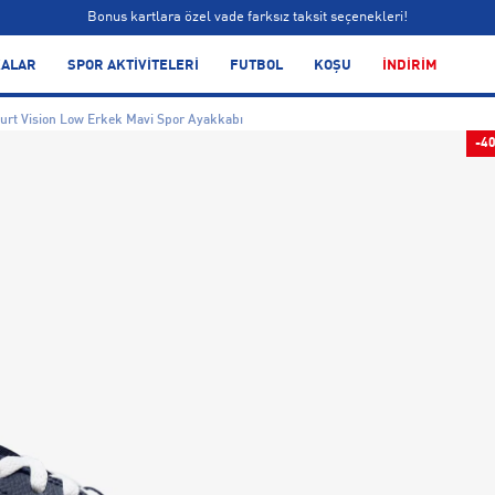
Bonus kartlara özel vade farksız taksit seçenekleri!
Siparişin 1-3 iş günü içerisinde kargoya teslim edilecektir.
ALAR
SPOR AKTİVİTELERİ
FUTBOL
KOŞU
İNDİRİM
Bonus kartlara özel vade farksız taksit seçenekleri!
urt Vision Low Erkek Mavi Spor Ayakkabı
-4