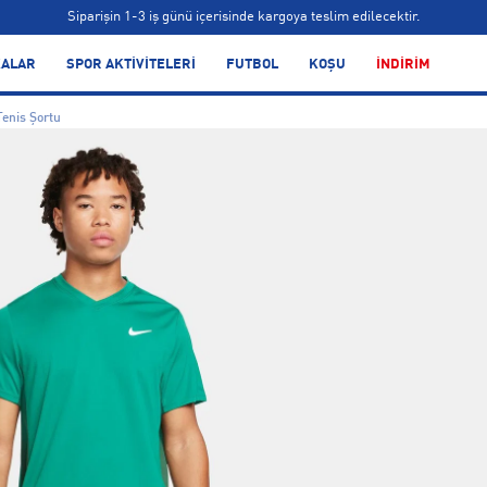
Siparişin 1-3 iş günü içerisinde kargoya teslim edilecektir.
Bonus kartlara özel vade farksız taksit seçenekleri!
ALAR
SPOR AKTİVİTELERİ
FUTBOL
KOŞU
İNDİRİM
Siparişin 1-3 iş günü içerisinde kargoya teslim edilecektir.
Tenis Şortu
Bonus kartlara özel vade farksız taksit seçenekleri!
Siparişin 1-3 iş günü içerisinde kargoya teslim edilecektir.
Bonus kartlara özel vade farksız taksit seçenekleri!