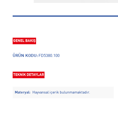
GENEL BAKIŞ
ÜRÜN KODU:
FD5380.100
TEKNİK DETAYLAR
Materyal:
Hayvansal içerik bulunmamaktadır.