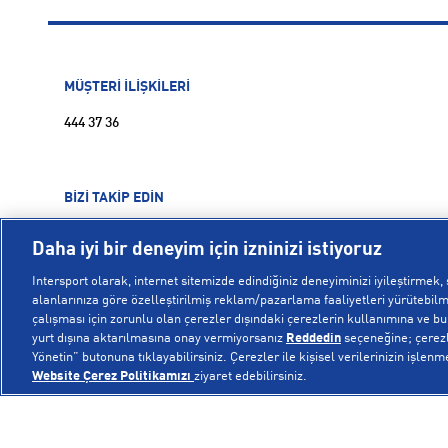
MÜŞTERİ İLİŞKİLERİ
444 37 36
BİZİ TAKİP EDİN
Daha iyi bir deneyim için izninizi istiyoruz
Intersport olarak, internet sitemizde edindiğiniz deneyiminizi iyileştirmek, s
alanlarınıza göre özelleştirilmiş reklam/pazarlama faaliyetleri yürütebilme
çalışması için zorunlu olan çerezler dışındaki çerezlerin kullanımına ve bu ç
yurt dışına aktarılmasına onay vermiyorsanız
Reddedin
seçeneğine; çerezle
Yönetin” butonuna tıklayabilirsiniz. Çerezler ile kişisel verilerinizin işlenm
Website Çerez Politikamızı
ziyaret edebilirsiniz.