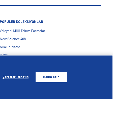
POPÜLER KOLEKSİYONLAR
Voleybol Milli Takım Formaları
New Balance 408
Nike Initiator
Hoka
On Cloudmonster
adidas F50
Çerezleri Yönetin
Kabul Edin