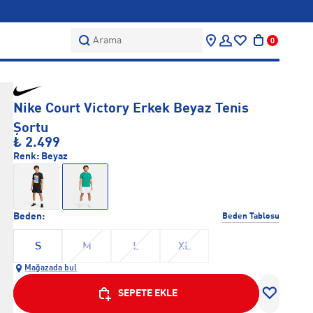
Arama
0
Nike Court Victory Erkek Beyaz Tenis
Şortu
₺ 2.499
Renk:
Beyaz
Beden:
Beden Tablosu
S
M
L
XL
Mağazada bul
SEPETE EKLE