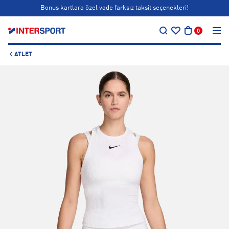
Bonus kartlara özel vade farksız taksit seçenekleri!
…
Siparişin 1-3 iş günü içerisinde kargoya teslim edilecektir.
0
Bonus kartlara özel vade farksız taksit seçenekleri!
ATLET