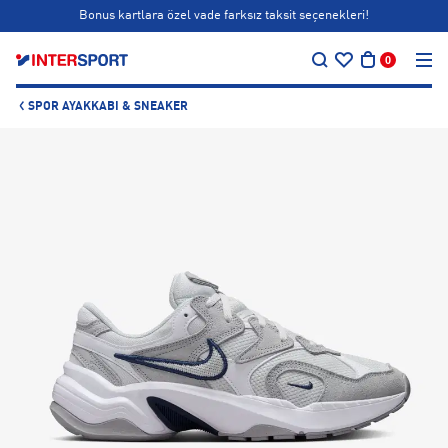
Bonus kartlara özel vade farksız taksit seçenekleri!
…
Siparişin 1-3 iş günü içerisinde kargoya teslim edilecektir.
0
Bonus kartlara özel vade farksız taksit seçenekleri!
SPOR AYAKKABI & SNEAKER