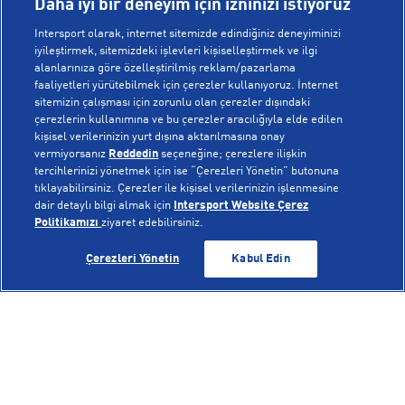
Daha iyi bir deneyim için izninizi istiyoruz
Intersport olarak, internet sitemizde edindiğiniz deneyiminizi
iyileştirmek, sitemizdeki işlevleri kişiselleştirmek ve ilgi
alanlarınıza göre özelleştirilmiş reklam/pazarlama
KURUMSAL
faaliyetleri yürütebilmek için çerezler kullanıyoruz. İnternet
sitemizin çalışması için zorunlu olan çerezler dışındaki
çerezlerin kullanımına ve bu çerezler aracılığıyla elde edilen
Hakkımızda
kişisel verilerinizin yurt dışına aktarılmasına onay
YARDIM
Mağazalarımız
vermiyorsanız
Reddedin
seçeneğine; çerezlere ilişkin
tercihlerinizi yönetmek için ise “Çerezleri Yönetin” butonuna
Bilgi Toplumu Hizmetleri
Sipariş Takibi
tıklayabilirsiniz. Çerezler ile kişisel verilerinizin işlenmesine
dair detaylı bilgi almak için
Intersport Website Çerez
POPÜLER KOLEKSİYONLAR
Gizlilik Politikası
İptal & İade
Politikamızı
ziyaret edebilirsiniz.
İşlem Rehberi
Sıkça Sorulan Sorular
Voleybol Milli Takım Formaları
SEPETE EKLE
SEPETE EKLE
Çerezleri Yönetin
Kabul Edin
Kampanyalar
Yetkili Servis Listesi
New Balance 408
© Copyright INTERSPORT 2026
Çerez Politikası
Bize Ulaşın
Nike Initiator
Üyelik Sözleşmesi
Gizlilik
Çerezler
Aydınlatma Metni
Hoka
Çerez Ayarları
On Cloudmonster