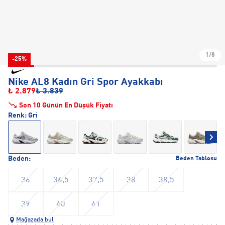
1/8
-25%
Nike AL8 Kadın Gri Spor Ayakkabı
₺ 2.879
₺ 3.839
Son 10 Günün En Düşük Fiyatı
Renk:
Gri
Beden:
Beden Tablosu
36
36,5
37,5
38
38,5
39
40
41
Mağazada bul