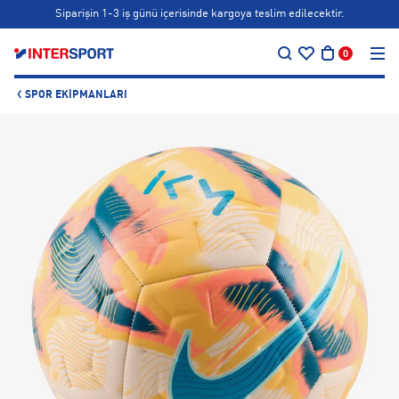
Siparişin 1-3 iş günü içerisinde kargoya teslim edilecektir.
…
Bonus kartlara özel vade farksız taksit seçenekleri!
0
Siparişin 1-3 iş günü içerisinde kargoya teslim edilecektir.
SPOR EKIPMANLARI
Bonus kartlara özel vade farksız taksit seçenekleri!