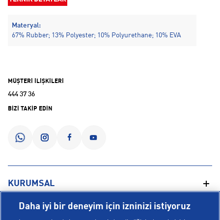
Materyal:
67% Rubber; 13% Polyester; 10% Polyurethane; 10% EVA
MÜŞTERİ İLİŞKİLERİ
444 37 36
BİZİ TAKİP EDİN
KURUMSAL
Daha iyi bir deneyim için izninizi istiyoruz
Hakkımızda
YARDIM