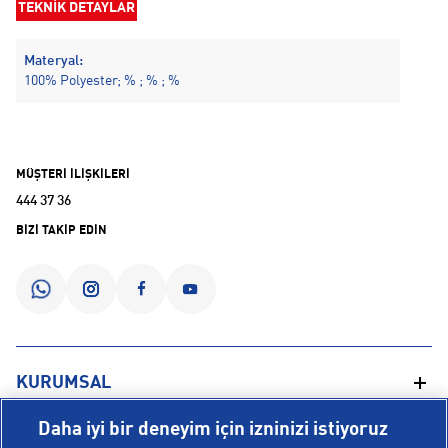
TEKNİK DETAYLAR
Materyal:
100% Polyester; % ; % ; %
MÜŞTERİ İLİŞKİLERİ
444 37 36
BİZİ TAKİP EDİN
KURUMSAL
Daha iyi bir deneyim için izninizi istiyoruz
Hakkımızda