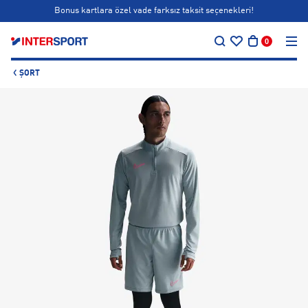
Bonus kartlara özel vade farksız taksit seçenekleri!
…
Siparişin 1-3 iş günü içerisinde kargoya teslim edilecektir.
0
Bonus kartlara özel vade farksız taksit seçenekleri!
ŞORT