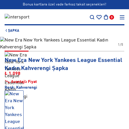
Bonus kartlara özel vade farksız taksit seçenekleri!
…
Siparişin 1-3 iş günü içerisinde kargoya teslim edilecektir.
0
Bonus kartlara özel vade farksız taksit seçenekleri!
ŞAPKA
1/5
New Era New York Yankees League Essential
Kadın Kahverengi Şapka
₺ 1.098
Avantajlı Fiyat
Renk:
Kahverengi