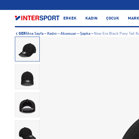
…
ERKEK
KADIN
ÇOCUK
MARK
GERİ
Ana Sayfa
Kadın
Aksesuar
Şapka
New Era Black Pony Tail K