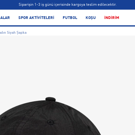
Siparişin 1-3 iş günü içerisinde kargoya teslim edilecektir.
Bonus kartlara özel vade farksız taksit seçenekleri!
ALAR
SPOR AKTİVİTELERİ
FUTBOL
KOŞU
İNDİRİM
Siparişin 1-3 iş günü içerisinde kargoya teslim edilecektir.
adın Siyah Şapka
Bonus kartlara özel vade farksız taksit seçenekleri!