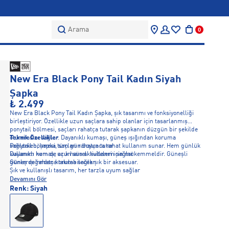
Arama
0
New Era Black Pony Tail Kadın Siyah
Şapka
₺ 2.499
New Era Black Pony Tail Kadın Şapka, şık tasarımı ve fonksiyonelliği
birleştiriyor. Özellikle uzun saçlara sahip olanlar için tasarlanmış
ponytail bölmesi, saçları rahatça tutarak şapkanın düzgün bir şekilde
oturmasını sağlar. Dayanıklı kumaşı, güneş ışığından koruma
Teknik Özellikler
sağlarken, şapka tüm gün boyunca rahat kullanım sunar. Hem günlük
Ponytail bölmesi, saçları rahatça tutar
kullanım hem de açık hava aktiviteleri için mükemmeldir. Güneşli
Dayanıklı kumaş, uzun süreli kullanım sağlar
günlerde rahatça takılabilecek şık bir aksesuar.
Güneş ışığından koruma sağlar
Şık ve kullanışlı tasarım, her tarzla uyum sağlar
Devamını Gör
Renk:
Siyah