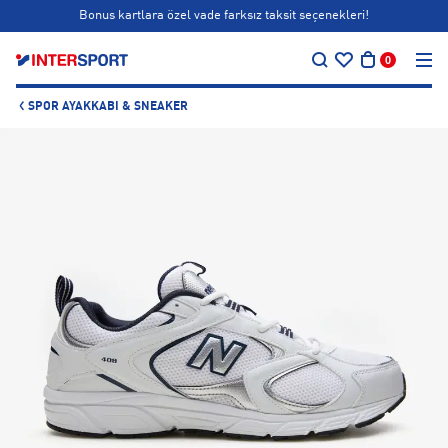
Bonus kartlara özel vade farksız taksit seçenekleri!
…
Siparişin 1-3 iş günü içerisinde kargoya teslim edilecektir.
0
Bonus kartlara özel vade farksız taksit seçenekleri!
SPOR AYAKKABI & SNEAKER