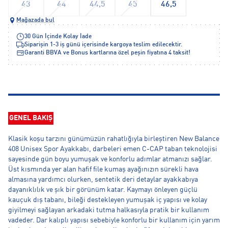
43
44
44,5
45
46,5
Mağazada bul
30 Gün İçinde Kolay İade
Siparişin 1-3 iş günü içerisinde kargoya teslim edilecektir.
Garanti BBVA ve Bonus kartlarına özel peşin fiyatına 4 taksit!
GENEL BAKIŞ
Klasik koşu tarzını günümüzün rahatlığıyla birleştiren New Balance
408 Unisex Spor Ayakkabı, darbeleri emen C-CAP taban teknolojisi
sayesinde gün boyu yumuşak ve konforlu adımlar atmanızı sağlar.
Üst kısmında yer alan hafif file kumaş ayağınızın sürekli hava
almasına yardımcı olurken, sentetik deri detaylar ayakkabıya
dayanıklılık ve şık bir görünüm katar. Kaymayı önleyen güçlü
kauçuk dış tabanı, bileği destekleyen yumuşak iç yapısı ve kolay
giyilmeyi sağlayan arkadaki tutma halkasıyla pratik bir kullanım
vadeder. Dar kalıplı yapısı sebebiyle konforlu bir kullanım için yarım