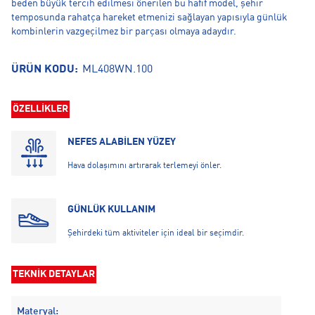
beden büyük tercih edilmesi önerilen bu hafif model, şehir
temposunda rahatça hareket etmenizi sağlayan yapısıyla günlük
kombinlerin vazgeçilmez bir parçası olmaya adaydır.
ÜRÜN KODU:
ML408WN.100
ÖZELLİKLER
NEFES ALABİLEN YÜZEY
Hava dolaşımını artırarak terlemeyi önler.
GÜNLÜK KULLANIM
Şehirdeki tüm aktiviteler için ideal bir seçimdir.
TEKNİK DETAYLAR
Materyal: