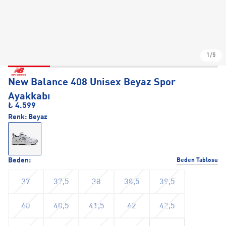
1/5
New Balance 408 Unisex Beyaz Spor
Ayakkabı
₺ 4.599
Renk:
Beyaz
Beden:
Beden Tablosu
37
37,5
38
38,5
39,5
40
40,5
41,5
42
42,5