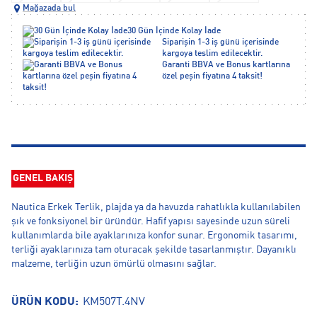
Mağazada bul
30 Gün İçinde Kolay İade
Siparişin 1-3 iş günü içerisinde
kargoya teslim edilecektir.
Garanti BBVA ve Bonus kartlarına
özel peşin fiyatına 4 taksit!
GENEL BAKIŞ
Nautica Erkek Terlik, plajda ya da havuzda rahatlıkla kullanılabilen
şık ve fonksiyonel bir üründür. Hafif yapısı sayesinde uzun süreli
kullanımlarda bile ayaklarınıza konfor sunar. Ergonomik tasarımı,
terliği ayaklarınıza tam oturacak şekilde tasarlanmıştır. Dayanıklı
malzeme, terliğin uzun ömürlü olmasını sağlar.
ÜRÜN KODU:
KM507T.4NV