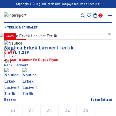
Siparişin 1-3 iş günü içerisinde kargoya teslim edilecektir.
…
Bonus kartlara özel vade farksız taksit seçenekleri!
0
Siparişin 1-3 iş günü içerisinde kargoya teslim edilecektir.
TERLIK & SANDALET
Bonus kartlara özel vade farksız taksit seçenekleri!
1/5
-46%
Nautica Erkek Lacivert Terlik
₺ 699
₺ 1.299
Son 10 Günün En Düşük Fiyatı
Renk:
Lacivert
Beden:
Beden Tablosu
41
42
43
44
45