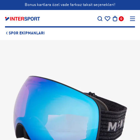
Bonus kartlara özel vade farksız taksit seçenekleri!
…
Siparişin 1-3 iş günü içerisinde kargoya teslim edilecektir.
0
Bonus kartlara özel vade farksız taksit seçenekleri!
SPOR EKIPMANLARI