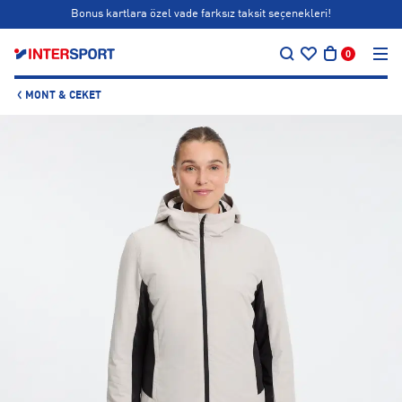
Bonus kartlara özel vade farksız taksit seçenekleri!
…
Siparişin 1-3 iş günü içerisinde kargoya teslim edilecektir.
0
Bonus kartlara özel vade farksız taksit seçenekleri!
MONT & CEKET