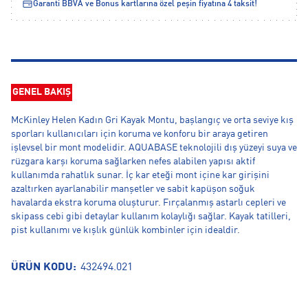
Garanti BBVA ve Bonus kartlarına özel peşin fiyatına 4 taksit!
GENEL BAKIŞ
McKinley Helen Kadın Gri Kayak Montu, başlangıç ve orta seviye kış
sporları kullanıcıları için koruma ve konforu bir araya getiren
işlevsel bir mont modelidir. AQUABASE teknolojili dış yüzeyi suya ve
rüzgara karşı koruma sağlarken nefes alabilen yapısı aktif
kullanımda rahatlık sunar. İç kar eteği mont içine kar girişini
azaltırken ayarlanabilir manşetler ve sabit kapüşon soğuk
havalarda ekstra koruma oluşturur. Fırçalanmış astarlı cepleri ve
skipass cebi gibi detaylar kullanım kolaylığı sağlar. Kayak tatilleri,
pist kullanımı ve kışlık günlük kombinler için idealdir.
ÜRÜN KODU:
432494.021