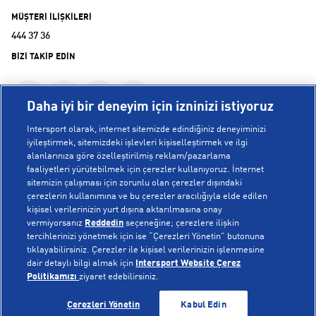
MÜŞTERİ İLİŞKİLERİ
444 37 36
BİZİ TAKİP EDİN
Daha iyi bir deneyim için izninizi istiyoruz
Intersport olarak, internet sitemizde edindiğiniz deneyiminizi
iyileştirmek, sitemizdeki işlevleri kişiselleştirmek ve ilgi
alanlarınıza göre özelleştirilmiş reklam/pazarlama
KURUMSAL
faaliyetleri yürütebilmek için çerezler kullanıyoruz. İnternet
sitemizin çalışması için zorunlu olan çerezler dışındaki
çerezlerin kullanımına ve bu çerezler aracılığıyla elde edilen
Hakkımızda
kişisel verilerinizin yurt dışına aktarılmasına onay
YARDIM
Mağazalarımız
vermiyorsanız
Reddedin
seçeneğine; çerezlere ilişkin
tercihlerinizi yönetmek için ise “Çerezleri Yönetin” butonuna
Bilgi Toplumu Hizmetleri
Sipariş Takibi
tıklayabilirsiniz. Çerezler ile kişisel verilerinizin işlenmesine
dair detaylı bilgi almak için
Intersport Website Çerez
POPÜLER KOLEKSİYONLAR
Gizlilik Politikası
İptal & İade
Politikamızı
ziyaret edebilirsiniz.
İşlem Rehberi
Sıkça Sorulan Sorular
Voleybol Milli Takım Formaları
SEPETE EKLE
SEPETE EKLE
Çerezleri Yönetin
Kabul Edin