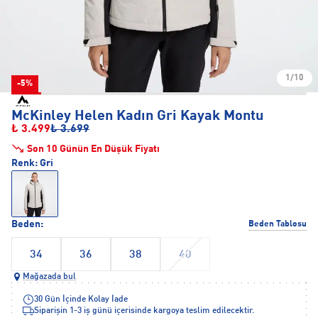
1/10
-5%
McKinley Helen Kadın Gri Kayak Montu
₺ 3.499
₺ 3.699
Son 10 Günün En Düşük Fiyatı
Renk:
Gri
Beden:
Beden Tablosu
34
36
38
40
Mağazada bul
30 Gün İçinde Kolay İade
Siparişin 1-3 iş günü içerisinde kargoya teslim edilecektir.