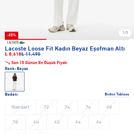
1/3
-25%
Lacoste Loose Fit Kadın Beyaz Eşofman Altı
₺ 8.618
₺ 11.490
Son 10 Günün En Düşük Fiyatı
Renk:
Beyaz
Beden:
Beden Tablosu
Standart
32
34
36
48
38
40
42
44
46