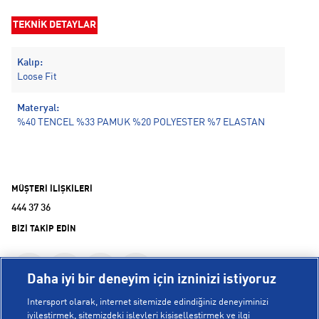
TEKNİK DETAYLAR
Kalıp:
Loose Fit
Materyal:
%40 TENCEL %33 PAMUK %20 POLYESTER %7 ELASTAN
MÜŞTERİ İLİŞKİLERİ
444 37 36
BİZİ TAKİP EDİN
Daha iyi bir deneyim için izninizi istiyoruz
Intersport olarak, internet sitemizde edindiğiniz deneyiminizi
iyileştirmek, sitemizdeki işlevleri kişiselleştirmek ve ilgi