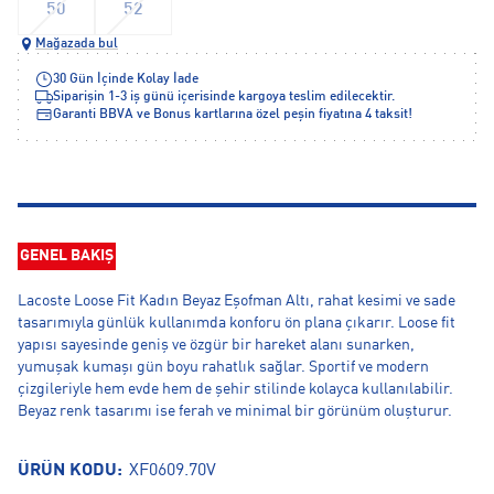
50
52
Mağazada bul
30 Gün İçinde Kolay İade
Siparişin 1-3 iş günü içerisinde kargoya teslim edilecektir.
Garanti BBVA ve Bonus kartlarına özel peşin fiyatına 4 taksit!
GENEL BAKIŞ
Lacoste Loose Fit Kadın Beyaz Eşofman Altı, rahat kesimi ve sade
tasarımıyla günlük kullanımda konforu ön plana çıkarır. Loose fit
yapısı sayesinde geniş ve özgür bir hareket alanı sunarken,
yumuşak kumaşı gün boyu rahatlık sağlar. Sportif ve modern
çizgileriyle hem evde hem de şehir stilinde kolayca kullanılabilir.
Beyaz renk tasarımı ise ferah ve minimal bir görünüm oluşturur.
ÜRÜN KODU:
XF0609.70V