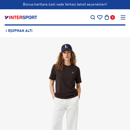
Bonus kartlara özel vade farksız taksit seçenekleri!
…
Siparişin 1-3 iş günü içerisinde kargoya teslim edilecektir.
0
Bonus kartlara özel vade farksız taksit seçenekleri!
EŞOFMAN ALTI